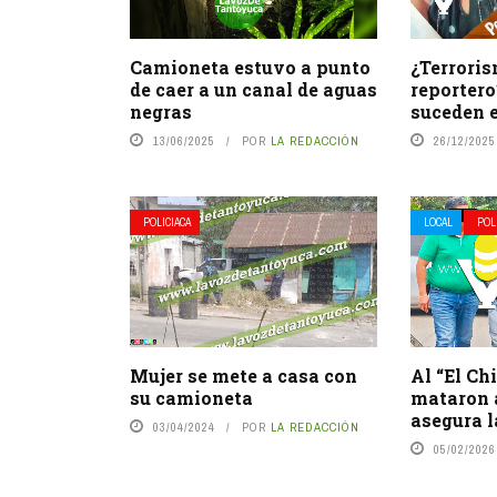
Camioneta estuvo a punto
¿Terrori
de caer a un canal de aguas
reportero
negras
suceden 
13/06/2025
POR
LA REDACCIÓN
26/12/2025
POLICIACA
LOCAL
POL
Mujer se mete a casa con
Al “El Ch
su camioneta
mataron a
asegura l
03/04/2024
POR
LA REDACCIÓN
05/02/2026