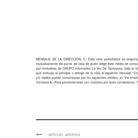
MENSAJE DE LA DIRECCIÓN:
1.-
Esta nota periodística es responsa
exclusivamente del punto de vista de quien dirige este medio de comu
son exclusivas de GRUPO Informativo La Voz De Tantoyuca, bajo la res
que incluyas al principio o debajo de la nota el siguiente mensaje "
y/o replica puede comunicarse por los siguientes medios: a): Via email:
Contacto
5.-
Para promocionarse con nosotros por favor
contáctenos
. 
Artículo anterior