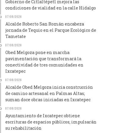
Gobierno de Citlaltépetl mejora las
condiciones de vialidad en la calle Hidalgo
07/08/2026
Alcalde Roberto San Román encabeza
jornada de Tequio en el Parque Ecológico de
Tametate
07/08/2026
Obed Melgoza pone en marcha
pavimentación que transformará la
conectividad de tres comunidades en
Ixcatepec
07/08/2026
Alcalde Obed Melgoza inicia construcción
de camino artesanal en Palmas Altas;
suman doce obras iniciadas en Ixcatepec
07/08/2026
Ayuntamiento de Ixcatepec obtiene
escrituras de espacios públicos; impulsarán
su rehabilitación