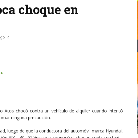
oca choque en
0
o Atos chocó contra un vehículo de alquiler cuando intentó
 tomar ninguna precaución.
udad, luego de que la conductora del automóvil marca Hyundai,
ación YJY – 40 -91 Veracruz, provocó el choque contra un taxi.