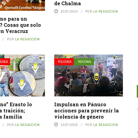
de Chalma
15/07/2014
POR
LA REDACCIÓN
smo para un
? Cosas que solo
en Veracruz
POR
LA REDACCIÓN
ICIACA
POLICIACA
REGIONAL
ino” Erasto lo
Impulsan en Pánuco
 traición;
acciones para prevenir la
a familia
violencia de género
POR
LA REDACCIÓN
13/07/2026
POR
LA REDACCIÓN