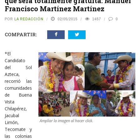
que será totalmente gratuita: Manuel
Francisco Martínez Martínez
POR
LA REDACCIÓN
02/05/2015
1457
0
COMPARTIR:
*El
Candidato
del Sol
Azteca,
recorrió las
comunidades
de Buena
Vista
Chilapérez,
Jacubal
Ampliar la imagen al hacer click.
Limón,
Tecomate y
las colonias