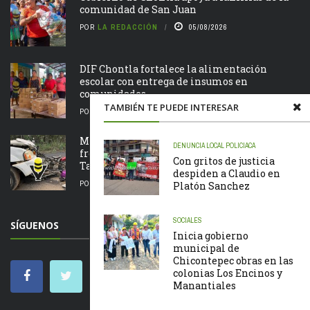
comunidad de San Juan
POR
LA REDACCIÓN
05/08/2026
DIF Chontla fortalece la alimentación
escolar con entrega de insumos en
comunidades
TAMBIÉN TE PUEDE INTERESAR
POR
LA REDACCIÓN
05/08/2026
Motociclista resulta lesionado tras chocar de
DENUNCIA
LOCAL
POLICIACA
frente contra una camioneta en la Álamo –
Con gritos de justicia
Tamazunchale
despiden a Claudio en
POR
LA REDACCIÓN
05/08/2026
Platón Sanchez
SOCIALES
SÍGUENOS
Inicia gobierno
municipal de
Chicontepec obras en las
colonias Los Encinos y
Manantiales