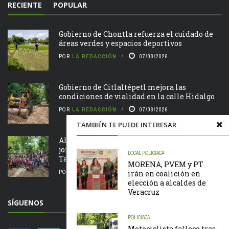
RECIENTE
POPULAR
Gobierno de Chontla refuerza el cuidado de
áreas verdes y espacios deportivos
POR
LA REDACCIÓN
07/08/2026
Gobierno de Citlaltépetl mejora las
condiciones de vialidad en la calle Hidalgo
POR
LA REDACCIÓN
07/08/2026
TAMBIÉN TE PUEDE INTERESAR
Alcalde Roberto San Román encabeza
jornada de Tequio en el Parque Ecológico de
LOCAL
POLICIACA
Tametate
MORENA, PVEM y PT
POR
LA REDACCIÓN
07/08/2026
irán en coalición en
elección a alcaldes de
Veracruz
SÍGUENOS
POLICIACA
Motociclista fallece tras