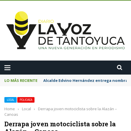
A
LO MÁS RECIENTE
Alcalde Edvino Hernández entrega nombrami
LOCAL
POLICIACA
Home
›
Local
›
Derrapa joven motociclista sobre la Alazán –
Canoas
Derrapa joven motociclista sobre la