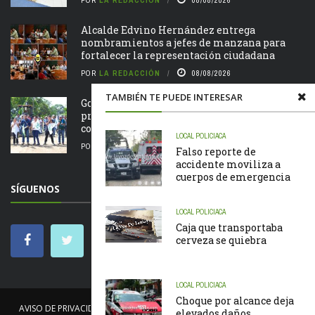
POR
LA REDACCIÓN
08/08/2026
Alcalde Edvino Hernández entrega
nombramientos a jefes de manzana para
fortalecer la representación ciudadana
POR
LA REDACCIÓN
08/08/2026
TAMBIÉN TE PUEDE INTERESAR
Gobierno de Benito Juárez inicia obra de
protección para familias de La Lima con
construcción ...
LOCAL
POLICIACA
POR
LA REDACCIÓN
08/08/2026
Falso reporte de
accidente moviliza a
cuerpos de emergencia
SÍGUENOS
LOCAL
POLICIACA
Caja que transportaba
cerveza se quiebra
LOCAL
POLICIACA
Choque por alcance deja
AVISO DE PRIVACIDAD
NOSOTROS
NOTICIAS
CÓDIGO DE ÉTICA
elevados daños