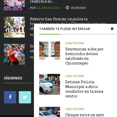
reafirma su ...
POR
LA REDACCIÓN
06/08/2026
Roberto San Román impulsa la
transformación de La Estanzuela con una
obra que salda una ...
TAMBIÉN TE PUEDE INTERESAR
POR
LA REDACCIÓN
06/08/2026
LOCAL
POLICIACA
Gobierno de Chontla apoya a familias de la
Sentencian a dos por
comunidad de San Juan
homicidio doloso
POR
LA REDACCIÓN
05/08/2026
calificado en
Chicontepec
LOCAL
POLICIACA
SÍGUENOS
Detiene Policía
Municipal a ebrio
conductor en la zona
centro
LOCAL
POLICIACA
Choque entre un auto