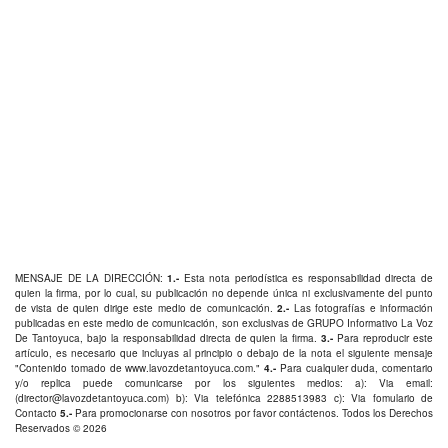
MENSAJE DE LA DIRECCIÓN:
1.-
Esta nota periodística es responsabilidad directa de
quien la firma, por lo cual, su publicación no depende única ni exclusivamente del punto
de vista de quien dirige este medio de comunicación.
2.-
Las fotografías e información
publicadas en este medio de comunicación, son exclusivas de GRUPO Informativo La Voz
De Tantoyuca, bajo la responsabilidad directa de quien la firma.
3.-
Para reproducir este
artículo, es necesario que incluyas al principio o debajo de la nota el siguiente mensaje
"Contenido tomado de
www.lavozdetantoyuca.com
."
4.-
Para cualquier duda, comentario
y/o replica puede comunicarse por los siguientes medios: a): Via email:
(
director@lavozdetantoyuca.com
) b): Via telefónica
2288513983
c): Via fomulario de
Contacto
5.-
Para promocionarse con nosotros por favor
contáctenos
. Todos los Derechos
Reservados © 2026