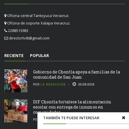
Oficina central Tantoyuca Veracruz.
Oficina de soporte Xalapa Veracruz.
2288513983
directorlvdt@gmail.com
RECIENTE
POPULAR
Gobierno de Chontla apoya a familias de la
comunidad de San Juan
POR
LA REDACCIÓN
05/08/2026
DIF Chontla fortalece la alimentación
escolar con entrega de insumos en
comunidades
TAMBIÉN TE PUEDE INTERESAR
POR
LA REDACCIÓN
05/08/2026