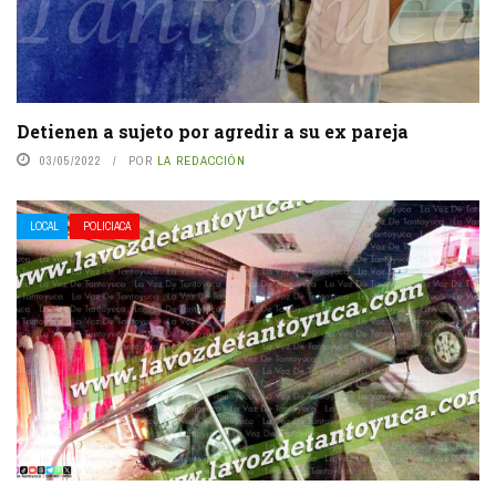
Detienen a sujeto por agredir a su ex pareja
03/05/2022
POR
LA REDACCIÓN
LOCAL
POLICIACA