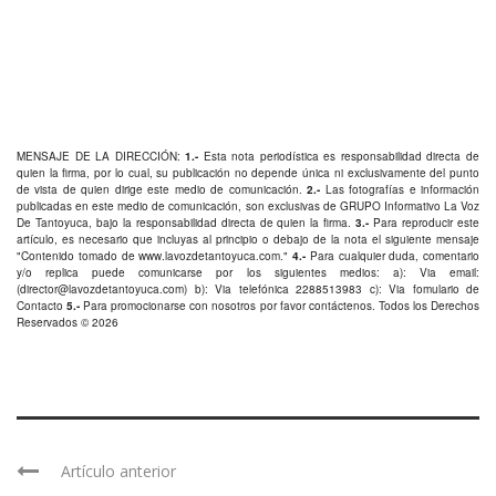
MENSAJE DE LA DIRECCIÓN:
1.-
Esta nota periodística es responsabilidad directa de
quien la firma, por lo cual, su publicación no depende única ni exclusivamente del punto
de vista de quien dirige este medio de comunicación.
2.-
Las fotografías e información
publicadas en este medio de comunicación, son exclusivas de GRUPO Informativo La Voz
De Tantoyuca, bajo la responsabilidad directa de quien la firma.
3.-
Para reproducir este
artículo, es necesario que incluyas al principio o debajo de la nota el siguiente mensaje
"Contenido tomado de
www.lavozdetantoyuca.com
."
4.-
Para cualquier duda, comentario
y/o replica puede comunicarse por los siguientes medios: a): Via email:
(
director@lavozdetantoyuca.com
) b): Via telefónica
2288513983
c): Via fomulario de
Contacto
5.-
Para promocionarse con nosotros por favor
contáctenos
. Todos los Derechos
Reservados © 2026
Artículo anterior