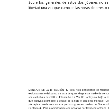
Sobre los generales de estos dos jóvenes no se
libertad una vez que cumplan las horas de arresto 
MENSAJE DE LA DIRECCIÓN:
1.-
Esta nota periodística es responsa
exclusivamente del punto de vista de quien dirige este medio de comu
son exclusivas de GRUPO Informativo La Voz De Tantoyuca, bajo la res
que incluyas al principio o debajo de la nota el siguiente mensaje "
y/o replica puede comunicarse por los siguientes medios: a): Via email:
Contacto
5.-
Para promocionarse con nosotros por favor
contáctenos
. 