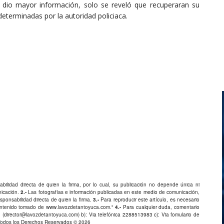
 dio mayor información, solo se reveló que recuperaran su
determinadas por la autoridad policiaca.
bilidad directa de quien la firma, por lo cual, su publicación no depende única ni
nicación.
2.-
Las fotografías e información publicadas en este medio de comunicación,
ponsabilidad directa de quien la firma.
3.-
Para reproducir este artículo, es necesario
Contenido tomado de
www.lavozdetantoyuca.com
."
4.-
Para cualquier duda, comentario
 (
director@lavozdetantoyuca.com
) b): Via telefónica
2288513983
c): Via fomulario de
Todos los Derechos Reservados © 2026