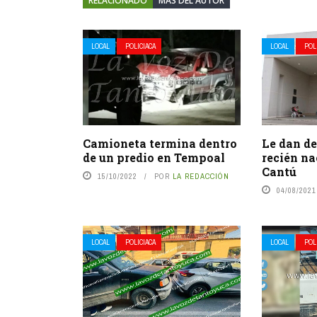
RELACIONADO
MÁS DEL AUTOR
LOCAL
POLICIACA
LOCAL
POL
Camioneta termina dentro
Le dan de
de un predio en Tempoal
recién na
Cantú
15/10/2022
POR
LA REDACCIÓN
04/08/2021
LOCAL
POLICIACA
LOCAL
POL