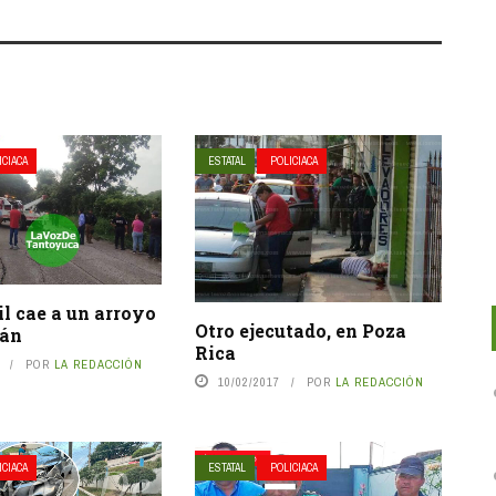
ICIACA
ESTATAL
POLICIACA
l cae a un arroyo
Otro ejecutado, en Poza
cán
Rica
POR
LA REDACCIÓN
10/02/2017
POR
LA REDACCIÓN
ICIACA
ESTATAL
POLICIACA