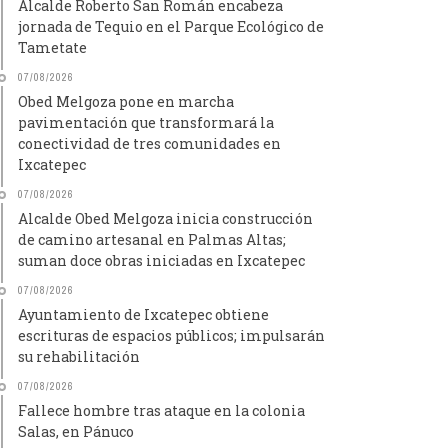
Alcalde Roberto San Román encabeza
jornada de Tequio en el Parque Ecológico de
Tametate
07/08/2026
Obed Melgoza pone en marcha
pavimentación que transformará la
conectividad de tres comunidades en
Ixcatepec
07/08/2026
Alcalde Obed Melgoza inicia construcción
de camino artesanal en Palmas Altas;
suman doce obras iniciadas en Ixcatepec
07/08/2026
Ayuntamiento de Ixcatepec obtiene
escrituras de espacios públicos; impulsarán
su rehabilitación
07/08/2026
Fallece hombre tras ataque en la colonia
Salas, en Pánuco