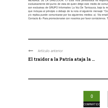
MENSAJE DE LA DIRECCIÓN:
1.-
Esta nota periodística es responsa
exclusivamente del punto de vista de quien dirige este medio de comu
son exclusivas de GRUPO Informativo La Voz De Tantoyuca, bajo la res
que incluyas al principio o debajo de la nota el siguiente mensaje "
y/o replica puede comunicarse por los siguientes medios: a): Via email:
Contacto
5.-
Para promocionarse con nosotros por favor
contáctenos
. 
Artículo anterior
El traidor a la Patria ataja la ...
0
COMPARTIDOS