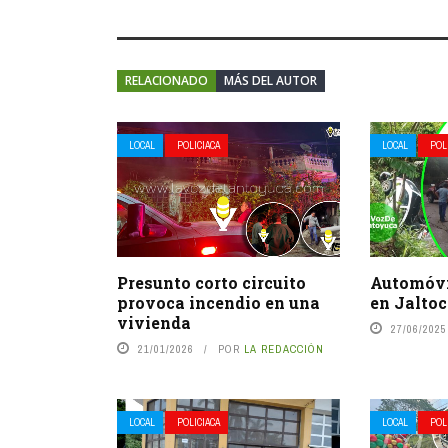
RELACIONADO
MÁS DEL AUTOR
LOCAL
POLICIACA
LOCAL
POL
Presunto corto circuito
Automóvi
provoca incendio en una
en Jalto
vivienda
27/06/2025
21/01/2026
POR
LA REDACCIÓN
LOCAL
POLICIACA
LOCAL
POL