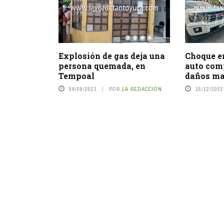
Explosión de gas deja una
Choque e
persona quemada, en
auto com
Tempoal
daños ma
04/09/2021
POR
LA REDACCIÓN
15/12/2022