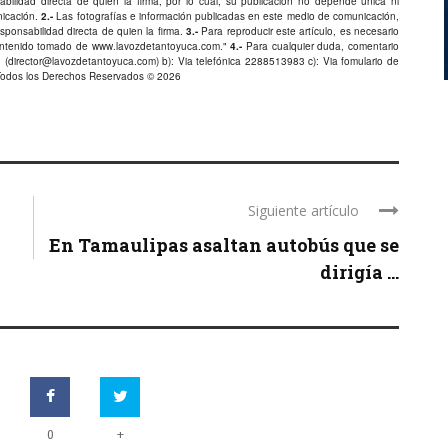
bilidad directa de quien la firma, por lo cual, su publicación no depende única ni
nicación.
2.-
Las fotografías e información publicadas en este medio de comunicación,
ponsabilidad directa de quien la firma.
3.-
Para reproducir este artículo, es necesario
Contenido tomado de
www.lavozdetantoyuca.com
."
4.-
Para cualquier duda, comentario
 (
director@lavozdetantoyuca.com
) b): Via telefónica
2288513983
c): Via fomulario de
Todos los Derechos Reservados © 2026
Siguiente artículo
En Tamaulipas asaltan autobús que se
dirigía ...
+
0