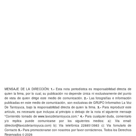
MENSAJE DE LA DIRECCIÓN:
1.-
Esta nota periodística es responsabilidad directa de
quien la firma, por lo cual, su publicación no depende única ni exclusivamente del punto
de vista de quien dirige este medio de comunicación.
2.-
Las fotografías e información
publicadas en este medio de comunicación, son exclusivas de GRUPO Informativo La Voz
De Tantoyuca, bajo la responsabilidad directa de quien la firma.
3.-
Para reproducir este
artículo, es necesario que incluyas al principio o debajo de la nota el siguiente mensaje
"Contenido tomado de
www.lavozdetantoyuca.com
."
4.-
Para cualquier duda, comentario
y/o replica puede comunicarse por los siguientes medios: a): Via email:
(
director@lavozdetantoyuca.com
) b): Via telefónica
2288513983
c): Via fomulario de
Contacto
5.-
Para promocionarse con nosotros por favor
contáctenos
. Todos los Derechos
Reservados © 2026