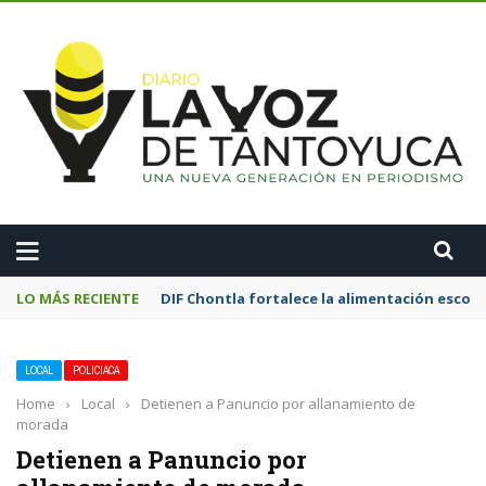
A
LO MÁS RECIENTE
Motociclista resulta lesionado tras chocar
LOCAL
POLICIACA
Home
›
Local
›
Detienen a Panuncio por allanamiento de
morada
Detienen a Panuncio por