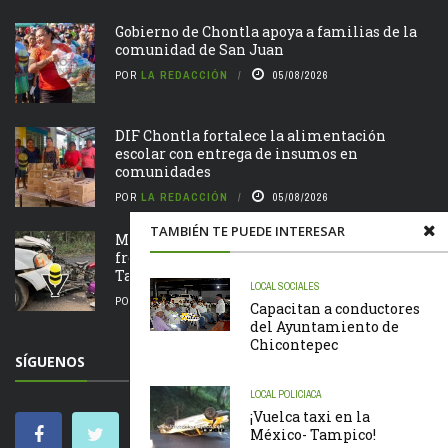
Gobierno de Chontla apoya a familias de la
comunidad de San Juan
POR
LA REDACCIÓN
05/08/2026
DIF Chontla fortalece la alimentación
escolar con entrega de insumos en
comunidades
POR
LA REDACCIÓN
05/08/2026
TAMBIÉN TE PUEDE INTERESAR
Motociclista resulta lesionado tras chocar de
frente contra una camioneta en la Álamo –
Tamazunchale
LOCAL
SOCIALES
POR
LA REDACCIÓN
05/08/2026
Capacitan a conductores
del Ayuntamiento de
Chicontepec
SÍGUENOS
LOCAL
POLICIACA
¡Vuelca taxi en la
México- Tampico!