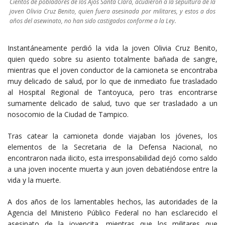
Cientos de pobladores de los Ajos Santa Clara, acudieron a la sepultura de la
joven Olivia Cruz Benito, quien fuera asesinada por militares, y estos a dos
años del asewinato, no han sido castigados conforme a la Ley.
Instantáneamente perdió la vida la joven Olivia Cruz Benito,
quien quedo sobre su asiento totalmente bañada de sangre,
mientras que el joven conductor de la camioneta se encontraba
muy delicado de salud, por lo que de inmediato fue trasladado
al Hospital Regional de Tantoyuca, pero tras encontrarse
sumamente delicado de salud, tuvo que ser trasladado a un
nosocomio de la Ciudad de Tampico.
Tras catear la camioneta donde viajaban los jóvenes, los
elementos de la Secretaria de la Defensa Nacional, no
encontraron nada ilicito, esta irresponsabilidad dejó como saldo
a una joven inocente muerta y aun joven debatiéndose entre la
vida y la muerte.
A dos años de los lamentables hechos, las autoridades de la
Agencia del Ministerio Público Federal no han esclarecido el
asesinato de la jovencita, mientras que los militares que