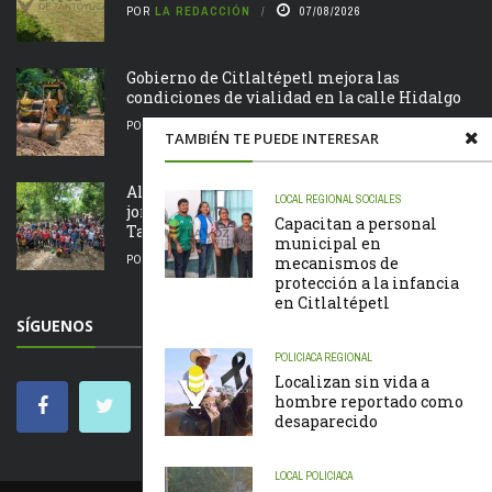
POR
LA REDACCIÓN
07/08/2026
Gobierno de Citlaltépetl mejora las
condiciones de vialidad en la calle Hidalgo
POR
LA REDACCIÓN
07/08/2026
TAMBIÉN TE PUEDE INTERESAR
Alcalde Roberto San Román encabeza
LOCAL
REGIONAL
SOCIALES
jornada de Tequio en el Parque Ecológico de
Capacitan a personal
Tametate
municipal en
POR
LA REDACCIÓN
07/08/2026
mecanismos de
protección a la infancia
en Citlaltépetl
SÍGUENOS
POLICIACA
REGIONAL
Localizan sin vida a
hombre reportado como
desaparecido
LOCAL
POLICIACA