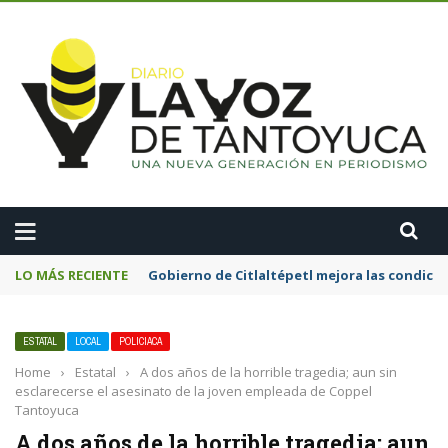
A
LO MÁS RECIENTE
Alcalde Roberto San Román encabeza jornad
ESTATAL
LOCAL
POLICIACA
Home
›
Estatal
›
A dos años de la horrible tragedia; aun sin
esclarecerse el asesinato de la joven empleada de Coppel
Tantoyuca
A dos años de la horrible tragedia; aun