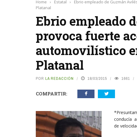
Home
›
Estatal
›
Ebrio empleado de Guzmán Avilés p
Platanal
Ebrio empleado 
provoca fuerte a
automovilístico e
Platanal
POR
LA REDACCIÓN
18/03/2015
1661
COMPARTIR:
*Presunta
conducía 
de velocida