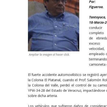
Por: 
Figueroa.
Tantoyuca
18-Marzo-
conduc
completo
de ebrie
exces
velocidad,
empleado d
Ampliar la imagen al hacer click.
terminand
camioneta e
El fuerte accidente automovilístico se registró aye
la Colonia El Platanal, cuando el Prof. Salomón Ro
la Colonia del Valle, perdió el control de su cam
YFW-34-28 del Estado de Veracruz, impactándose c
sobre dicha arteria.
Los vehículos que sufrieron daños de considerac