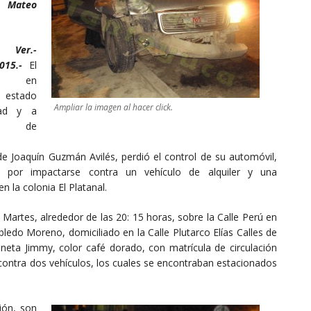
Mateo
, Ver.-
2015.-
El
ir en
 estado
Ampliar la imagen al hacer click.
dad y a
o de
e Joaquín Guzmán Avilés, perdió el control de su automóvil,
o por impactarse contra un vehículo de alquiler y una
n la colonia El Platanal.
r Martes, alrededor de las 20: 15 horas, sobre la Calle Perú en
bledo Moreno, domiciliado en la Calle Plutarco Elías Calles de
ioneta Jimmy, color café dorado, con matrícula de circulación
ontra dos vehículos, los cuales se encontraban estacionados
ión, son