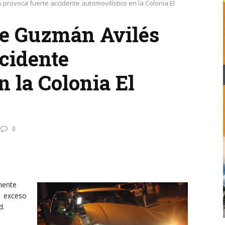
rovoca fuerte accidente automovilístico en la Colonia El
de Guzmán Avilés
ccidente
n la Colonia El
0
mente
a exceso
d.