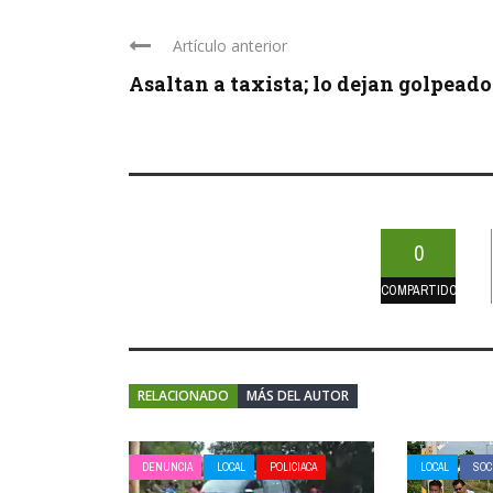
Artículo anterior
Asaltan a taxista; lo dejan golpeado y
0
COMPARTIDOS
RELACIONADO
MÁS DEL AUTOR
DENUNCIA
LOCAL
POLICIACA
LOCAL
SOC