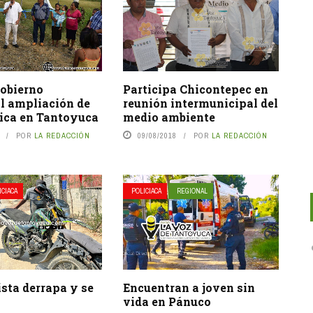
Participa Chicontepec en
gobierno
reunión intermunicipal del
l ampliación de
medio ambiente
rica en Tantoyuca
09/08/2018
POR
LA REDACCIÓN
POR
LA REDACCIÓN
ICIACA
POLICIACA
REGIONAL
sta derrapa y se
Encuentran a joven sin
vida en Pánuco