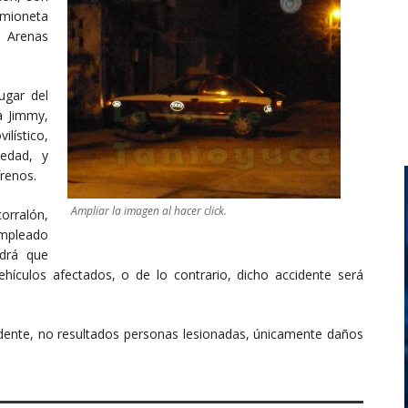
mioneta
o Arenas
ugar del
a Jimmy,
lístico,
edad, y
frenos.
Ampliar la imagen al hacer click.
orralón,
empleado
ndrá que
vehículos afectados, o de lo contrario, dicho accidente será
idente, no resultados personas lesionadas, únicamente daños