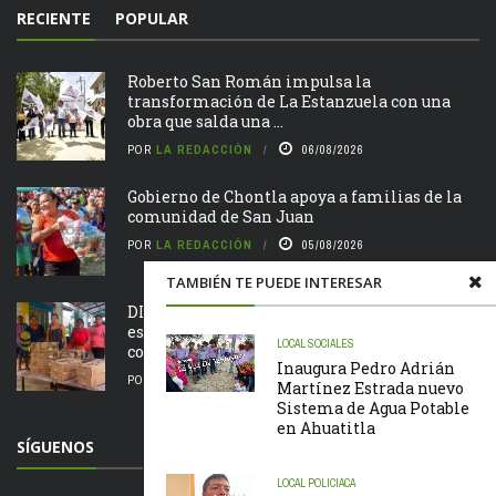
RECIENTE
POPULAR
Roberto San Román impulsa la
transformación de La Estanzuela con una
obra que salda una ...
POR
LA REDACCIÓN
06/08/2026
Gobierno de Chontla apoya a familias de la
comunidad de San Juan
POR
LA REDACCIÓN
05/08/2026
TAMBIÉN TE PUEDE INTERESAR
DIF Chontla fortalece la alimentación
escolar con entrega de insumos en
LOCAL
SOCIALES
comunidades
Inaugura Pedro Adrián
POR
LA REDACCIÓN
05/08/2026
Martínez Estrada nuevo
Sistema de Agua Potable
en Ahuatitla
SÍGUENOS
LOCAL
POLICIACA