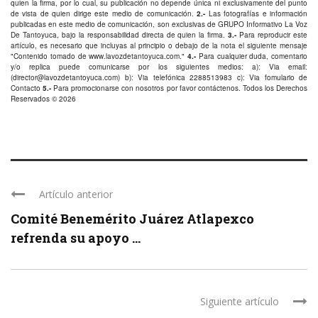
quien la firma, por lo cual, su publicación no depende única ni exclusivamente del punto
de vista de quien dirige este medio de comunicación.
2.-
Las fotografías e información
publicadas en este medio de comunicación, son exclusivas de GRUPO Informativo La Voz
De Tantoyuca, bajo la responsabilidad directa de quien la firma.
3.-
Para reproducir este
artículo, es necesario que incluyas al principio o debajo de la nota el siguiente mensaje
"Contenido tomado de
www.lavozdetantoyuca.com
."
4.-
Para cualquier duda, comentario
y/o replica puede comunicarse por los siguientes medios: a): Via email:
(
director@lavozdetantoyuca.com
) b): Via telefónica
2288513983
c): Via fomulario de
Contacto
5.-
Para promocionarse con nosotros por favor
contáctenos
. Todos los Derechos
Reservados © 2026
Artículo anterior
Comité Benemérito Juárez Atlapexco
refrenda su apoyo ...
Siguiente artículo