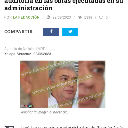
auditoría en las obras ejecutadas en su
administración
POR
LA REDACCIÓN
22/08/2023
1399
0
COMPARTIR:
Agencia de Noticias LVDT
Xalapa, Veracruz | 22/08/2023
Ampliar la imagen al hacer clic.
l médico veterinario zootecnista Amado Guzmán Avilés