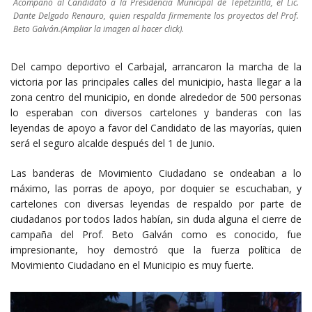
Acompañó al Candidato a la Presidencia Municipal de Tepetzintla, el Lic.
Dante Delgado Renauro, quien respalda firmemente los proyectos del Prof.
Beto Galván.(Ampliar la imagen al hacer click).
Del campo deportivo el Carbajal, arrancaron la marcha de la
victoria por las principales calles del municipio, hasta llegar a la
zona centro del municipio, en donde alrededor de 500 personas
lo esperaban con diversos cartelones y banderas con las
leyendas de apoyo a favor del Candidato de las mayorías, quien
será el seguro alcalde después del 1 de Junio.
Las banderas de Movimiento Ciudadano se ondeaban a lo
máximo, las porras de apoyo, por doquier se escuchaban, y
cartelones con diversas leyendas de respaldo por parte de
ciudadanos por todos lados habían, sin duda alguna el cierre de
campaña del Prof. Beto Galván como es conocido, fue
impresionante, hoy demostró que la fuerza política de
Movimiento Ciudadano en el Municipio es muy fuerte.