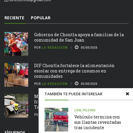
RECIENTE
POPULAR
Gobierno de Chontla apoya a familias de la
comunidad de San Juan
POR
LA REDACCIÓN
05/08/2026
DIF Chontla fortalece la alimentación
escolar con entrega de insumos en
comunidades
POR
LA REDACCIÓN
05/08/2026
TAMBIÉN TE PUEDE INTERESAR
Motociclista resulta lesionado tras chocar de
frente contra una camioneta en la Álamo –
Tamazunchale
LOCAL
POLICIACA
POR
LA REDACCIÓN
05/08/2026
Vehículo termina con
sus llantas reventadas
tras incidente
SÍGUENOS