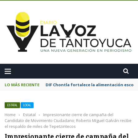
A
LO MÁS RECIENTE
Motociclista resulta lesionado tras chocar
ESTATAL
LOCAL
Home
›
Estatal
›
Impresionante cierre de campaña del
Candidato de Movimiento Ciudadano; Roberto Miguel Galván recibe
el respaldo de miles de Tepetzintecos
Impresionante cierre de campaña del