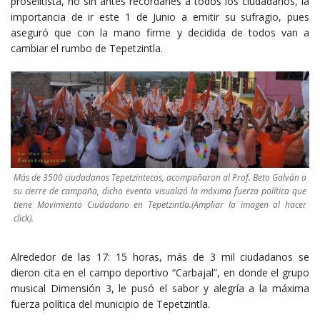
proselitista, no sin antes recordarles a todos los ciudadanos, la
importancia de ir este 1 de Junio a emitir su sufragio, pues
aseguró que con la mano firme y decidida de todos van a
cambiar el rumbo de Tepetzintla.
Más de 3500 ciudadanos Tepetzintecos, acompañaron al Prof. Beto Galván a
su cierre de campaña, dicho evento visualizó la máxima fuerza política que
tiene Movimiento Ciudadano en Tepetzintla.(Ampliar la imagen al hacer
click).
Alrededor de las 17: 15 horas, más de 3 mil ciudadanos se
dieron cita en el campo deportivo “Carbajal”, en donde el grupo
musical Dimensión 3, le pusó el sabor y alegría a la máxima
fuerza política del municipio de Tepetzintla.