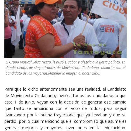
El Grupo Musical Selva Negra, le pusó el sabor y alegría a la fiesta política, en
donde cientos de simpatizantes de Movimiento Ciudadano, bailarón con el
Candidato de las mayorías.(Ampliar la imagen al hacer click).
Para que lo dicho anteriormente sea una realidad, el Candidato
de Movimiento Ciudadano, invitó a todos los ciudadanos a que
este 1 de Junio, vayan con la decisión de generar ese cambio
que tanto se ambiciona con el voto de todos, para seguir
avanzando por la buena trayectoria que ya llevaban y que se
perdió, por lo cual mencionó que el compromiso que asume es
generar mejores y mayores inversiones en la educaciónm