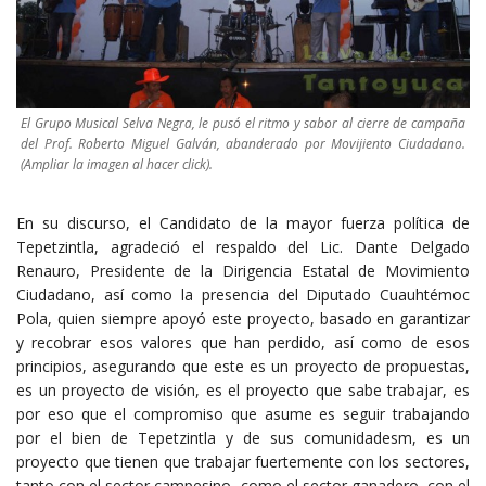
El Grupo Musical Selva Negra, le pusó el ritmo y sabor al cierre de campaña
del Prof. Roberto Miguel Galván, abanderado por Movijiento Ciudadano.
(Ampliar la imagen al hacer click).
En su discurso, el Candidato de la mayor fuerza política de
Tepetzintla, agradeció el respaldo del Lic. Dante Delgado
Renauro, Presidente de la Dirigencia Estatal de Movimiento
Ciudadano, así como la presencia del Diputado Cuauhtémoc
Pola, quien siempre apoyó este proyecto, basado en garantizar
y recobrar esos valores que han perdido, así como de esos
principios, asegurando que este es un proyecto de propuestas,
es un proyecto de visión, es el proyecto que sabe trabajar, es
por eso que el compromiso que asume es seguir trabajando
por el bien de Tepetzintla y de sus comunidadesm, es un
proyecto que tienen que trabajar fuertemente con los sectores,
tanto con el sector campesino, como el sector ganadero, con el