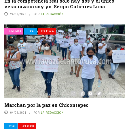
En la competencia real sólo hay dos y el único
veracruzano soy yo: Sergio Gutiérrez Luna
24/09/2023
POR
LA REDACCIÓN
DENUNCIA
LOCAL
POLICIACA
Marchan por la paz en Chicontepec
04/06/2021
POR
LA REDACCIÓN
LOCAL
POLICIACA