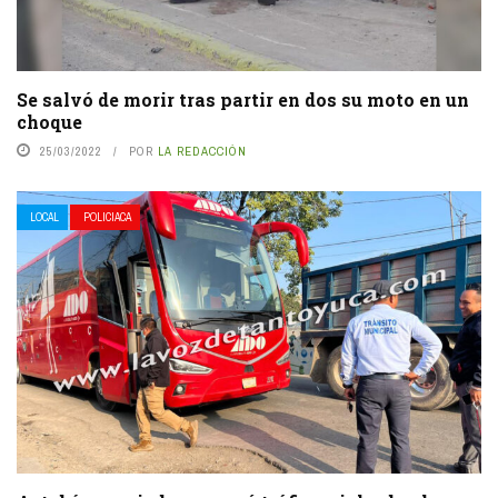
Se salvó de morir tras partir en dos su moto en un
choque
25/03/2022
POR
LA REDACCIÓN
LOCAL
POLICIACA