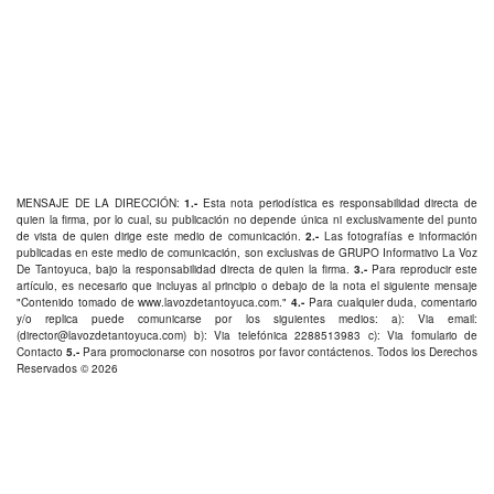
MENSAJE DE LA DIRECCIÓN:
1.-
Esta nota periodística es responsabilidad directa de
quien la firma, por lo cual, su publicación no depende única ni exclusivamente del punto
de vista de quien dirige este medio de comunicación.
2.-
Las fotografías e información
publicadas en este medio de comunicación, son exclusivas de GRUPO Informativo La Voz
De Tantoyuca, bajo la responsabilidad directa de quien la firma.
3.-
Para reproducir este
artículo, es necesario que incluyas al principio o debajo de la nota el siguiente mensaje
"Contenido tomado de
www.lavozdetantoyuca.com
."
4.-
Para cualquier duda, comentario
y/o replica puede comunicarse por los siguientes medios: a): Via email:
(
director@lavozdetantoyuca.com
) b): Via telefónica
2288513983
c): Via fomulario de
Contacto
5.-
Para promocionarse con nosotros por favor
contáctenos
. Todos los Derechos
Reservados © 2026