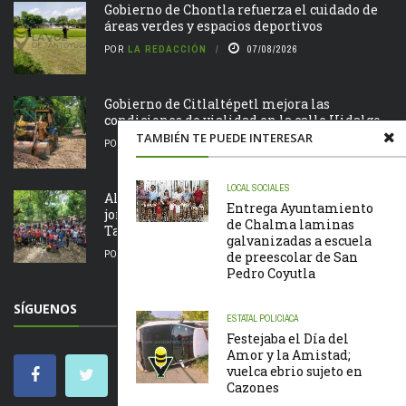
Gobierno de Chontla refuerza el cuidado de
áreas verdes y espacios deportivos
POR
LA REDACCIÓN
07/08/2026
Gobierno de Citlaltépetl mejora las
condiciones de vialidad en la calle Hidalgo
TAMBIÉN TE PUEDE INTERESAR
POR
LA REDACCIÓN
07/08/2026
LOCAL
SOCIALES
Alcalde Roberto San Román encabeza
Entrega Ayuntamiento
jornada de Tequio en el Parque Ecológico de
de Chalma laminas
Tametate
galvanizadas a escuela
POR
LA REDACCIÓN
07/08/2026
de preescolar de San
Pedro Coyutla
SÍGUENOS
ESTATAL
POLICIACA
Festejaba el Día del
Amor y la Amistad;
vuelca ebrio sujeto en
Cazones