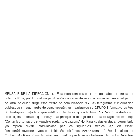
MENSAJE DE LA DIRECCIÓN:
1.-
Esta nota periodística es responsabilidad directa de
quien la firma, por lo cual, su publicación no depende única ni exclusivamente del punto
de vista de quien dirige este medio de comunicación.
2.-
Las fotografías e información
publicadas en este medio de comunicación, son exclusivas de GRUPO Informativo La Voz
De Tantoyuca, bajo la responsabilidad directa de quien la firma.
3.-
Para reproducir este
artículo, es necesario que incluyas al principio o debajo de la nota el siguiente mensaje
"Contenido tomado de
www.lavozdetantoyuca.com
."
4.-
Para cualquier duda, comentario
y/o replica puede comunicarse por los siguientes medios: a): Via email:
(
director@lavozdetantoyuca.com
) b): Via telefónica
2288513983
c): Via fomulario de
Contacto
5.-
Para promocionarse con nosotros por favor
contáctenos
. Todos los Derechos