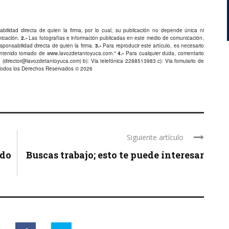
bilidad directa de quien la firma, por lo cual, su publicación no depende única ni
nicación.
2.-
Las fotografías e información publicadas en este medio de comunicación,
ponsabilidad directa de quien la firma.
3.-
Para reproducir este artículo, es necesario
Contenido tomado de
www.lavozdetantoyuca.com
."
4.-
Para cualquier duda, comentario
 (
director@lavozdetantoyuca.com
) b): Via telefónica
2288513983
c): Via fomulario de
Todos los Derechos Reservados © 2026
Siguiente artículo
ado
Buscas trabajo; esto te puede interesar