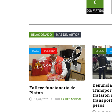
0
COMPARTIDOS
RELACIONADO
MÁS DEL AUTOR
LOCAL
POLICIACA
ESTATAL
L
Denuncia
Fallece funcionario de
Transport
Platón
trataron 
14/02/2020
POR
LA REDACCIÓN
transport
pesos
03/05/2023