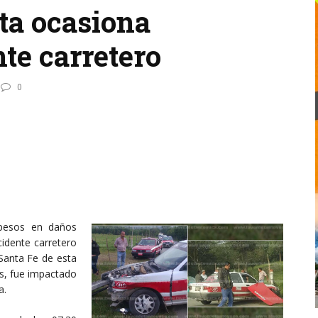
ta ocasiona
te carretero
0
pesos en daños
idente carretero
Santa Fe de esta
s, fue impactado
a.