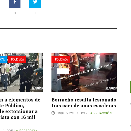
+
0
OCAL
POLICIACA
POLICIACA
n a elementos de
Borracho resulta lesionado
e Público;
tras caer de unas escaleras
de extorsionar a
19/05/2023
POR
LA REDACCIÓN
ista con 16 mil
POR
LA REDACCIÓN