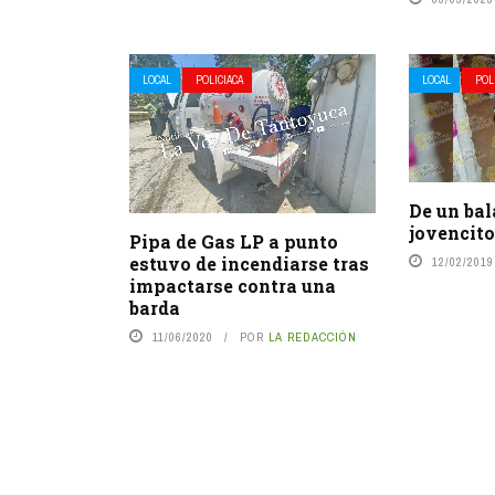
LOCAL
POLICIACA
LOCAL
POL
De un bal
jovencit
Pipa de Gas LP a punto
estuvo de incendiarse tras
12/02/2019
impactarse contra una
barda
11/06/2020
POR
LA REDACCIÓN