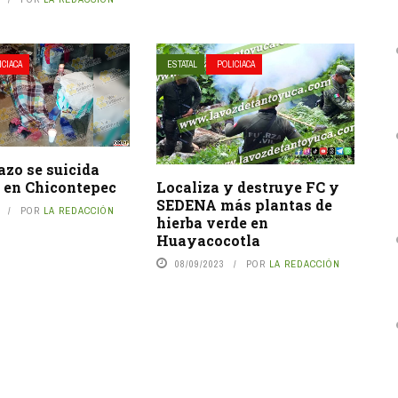
ICIACA
ESTATAL
POLICIACA
azo se suicida
Localiza y destruye FC y
o en Chicontepec
SEDENA más plantas de
POR
LA REDACCIÓN
hierba verde en
Huayacocotla
08/09/2023
POR
LA REDACCIÓN