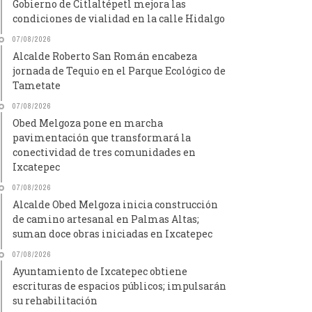
Gobierno de Citlaltépetl mejora las
condiciones de vialidad en la calle Hidalgo
07/08/2026
Alcalde Roberto San Román encabeza
jornada de Tequio en el Parque Ecológico de
Tametate
07/08/2026
Obed Melgoza pone en marcha
pavimentación que transformará la
conectividad de tres comunidades en
Ixcatepec
07/08/2026
Alcalde Obed Melgoza inicia construcción
de camino artesanal en Palmas Altas;
suman doce obras iniciadas en Ixcatepec
07/08/2026
Ayuntamiento de Ixcatepec obtiene
escrituras de espacios públicos; impulsarán
su rehabilitación