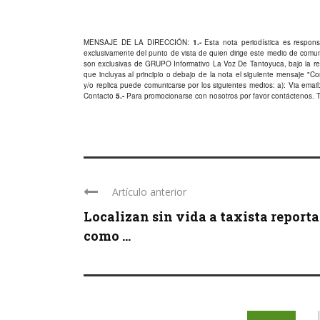
MENSAJE DE LA DIRECCIÓN:
1.-
Esta nota periodística es responsa
exclusivamente del punto de vista de quien dirige este medio de comu
son exclusivas de GRUPO Informativo La Voz De Tantoyuca, bajo la res
que incluyas al principio o debajo de la nota el siguiente mensaje "
y/o replica puede comunicarse por los siguientes medios: a): Via email:
Contacto
5.-
Para promocionarse con nosotros por favor
contáctenos
. 
Artículo anterior
Localizan sin vida a taxista report
como ...