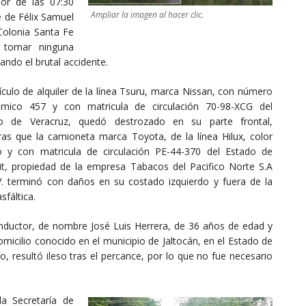
dor de las 07:30
Ampliar la imagen al hacer clic.
e de Félix Samuel
Colonia Santa Fe
n tomar ninguna
ando el brutal accidente.
ículo de alquiler de la línea Tsuru, marca Nissan, con número
mico 457 y con matricula de circulación 70-98-XCG del
o de Veracruz, quedó destrozado en su parte frontal,
ras que la camioneta marca Toyota, de la línea Hilux, color
o y con matricula de circulación PE-44-370 del Estado de
it, propiedad de la empresa Tabacos del Pacifico Norte S.A
V. terminó con daños en su costado izquierdo y fuera de la
asfáltica.
nductor, de nombre José Luis Herrera, de 36 años de edad y
micilio conocido en el municipio de Jaltocán, en el Estado de
o, resultó ileso tras el percance, por lo que no fue necesario
la Secretaría de