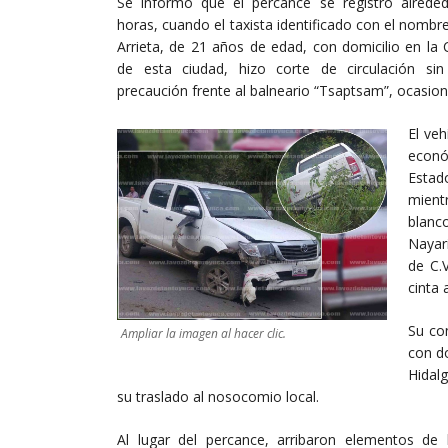
Se informó que el percance se registró alrede
horas, cuando el taxista identificado con el nombr
Arrieta, de 21 años de edad, con domicilio en la 
de esta ciudad, hizo corte de circulación si
precaución frente al balneario “Tsaptsam”, ocasion
El veh
econó
Estad
mient
blanc
Nayar
de C.
cinta 
Su co
Ampliar la imagen al hacer clic.
con do
Hidalg
su traslado al nosocomio local.
Al lugar del percance, arribaron elementos de 