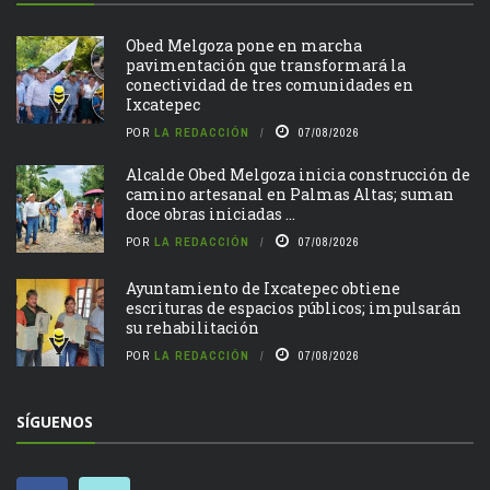
Obed Melgoza pone en marcha
pavimentación que transformará la
conectividad de tres comunidades en
Ixcatepec
POR
LA REDACCIÓN
07/08/2026
Alcalde Obed Melgoza inicia construcción de
camino artesanal en Palmas Altas; suman
doce obras iniciadas ...
POR
LA REDACCIÓN
07/08/2026
Ayuntamiento de Ixcatepec obtiene
escrituras de espacios públicos; impulsarán
su rehabilitación
POR
LA REDACCIÓN
07/08/2026
SÍGUENOS