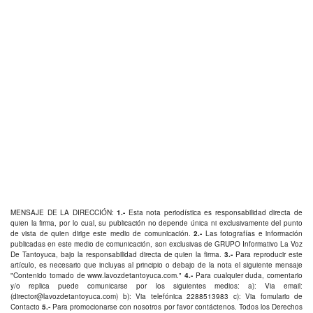
MENSAJE DE LA DIRECCIÓN:
1.-
Esta nota periodística es responsabilidad directa de
quien la firma, por lo cual, su publicación no depende única ni exclusivamente del punto
de vista de quien dirige este medio de comunicación.
2.-
Las fotografías e información
publicadas en este medio de comunicación, son exclusivas de GRUPO Informativo La Voz
De Tantoyuca, bajo la responsabilidad directa de quien la firma.
3.-
Para reproducir este
artículo, es necesario que incluyas al principio o debajo de la nota el siguiente mensaje
"Contenido tomado de
www.lavozdetantoyuca.com
."
4.-
Para cualquier duda, comentario
y/o replica puede comunicarse por los siguientes medios: a): Via email:
(
director@lavozdetantoyuca.com
) b): Via telefónica
2288513983
c): Via fomulario de
Contacto
5.-
Para promocionarse con nosotros por favor
contáctenos
. Todos los Derechos