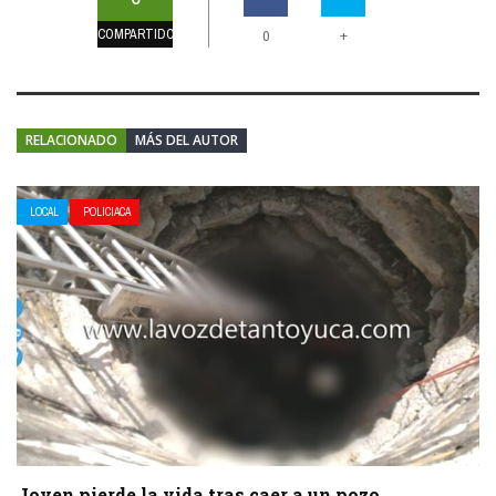
COMPARTIDOS
+
0
RELACIONADO
MÁS DEL AUTOR
LOCAL
POLICIACA
Joven pierde la vida tras caer a un pozo