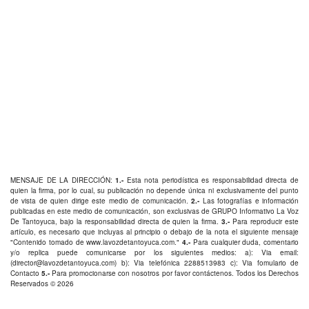
MENSAJE DE LA DIRECCIÓN:
1.-
Esta nota periodística es responsabilidad directa de
quien la firma, por lo cual, su publicación no depende única ni exclusivamente del punto
de vista de quien dirige este medio de comunicación.
2.-
Las fotografías e información
publicadas en este medio de comunicación, son exclusivas de GRUPO Informativo La Voz
De Tantoyuca, bajo la responsabilidad directa de quien la firma.
3.-
Para reproducir este
artículo, es necesario que incluyas al principio o debajo de la nota el siguiente mensaje
"Contenido tomado de
www.lavozdetantoyuca.com
."
4.-
Para cualquier duda, comentario
y/o replica puede comunicarse por los siguientes medios: a): Via email:
(
director@lavozdetantoyuca.com
) b): Via telefónica
2288513983
c): Via fomulario de
Contacto
5.-
Para promocionarse con nosotros por favor
contáctenos
. Todos los Derechos
Reservados © 2026