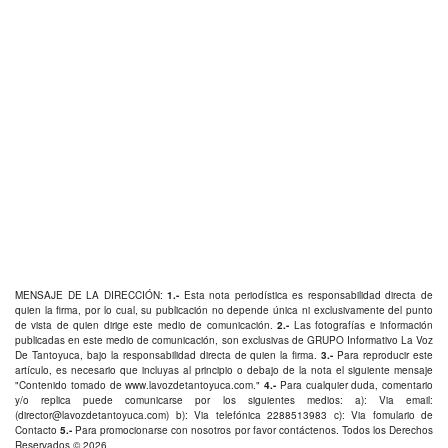
MENSAJE DE LA DIRECCIÓN:
1.-
Esta nota periodística es responsabilidad directa de
quien la firma, por lo cual, su publicación no depende única ni exclusivamente del punto
de vista de quien dirige este medio de comunicación.
2.-
Las fotografías e información
publicadas en este medio de comunicación, son exclusivas de GRUPO Informativo La Voz
De Tantoyuca, bajo la responsabilidad directa de quien la firma.
3.-
Para reproducir este
artículo, es necesario que incluyas al principio o debajo de la nota el siguiente mensaje
"Contenido tomado de
www.lavozdetantoyuca.com
."
4.-
Para cualquier duda, comentario
y/o replica puede comunicarse por los siguientes medios: a): Via email:
(
director@lavozdetantoyuca.com
) b): Via telefónica
2288513983
c): Via fomulario de
Contacto
5.-
Para promocionarse con nosotros por favor
contáctenos
. Todos los Derechos
Reservados © 2026