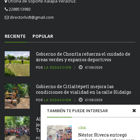
Oficina de soporte Xalapa Veracruz.
2288513983
directorlvdt@gmail.com
RECIENTE
POPULAR
Gobierno de Chontla refuerza el cuidado de
áreas verdes y espacios deportivos
POR
LA REDACCIÓN
07/08/2026
Gobierno de Citlaltépetl mejora las
condiciones de vialidad en la calle Hidalgo
POR
LA REDACCIÓN
07/08/2026
TAMBIÉN TE PUEDE INTERESAR
Alcalde Roberto San Román encabeza
jornada de Tequio en el Parque Ecológico de
LOCAL
Tametate
Néstor Rivera entregó
POR
LA REDACCIÓN
07/08/2026