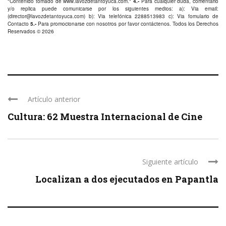
"Contenido tomado de
www.lavozdetantoyuca.com
."
4.-
Para cualquier duda, comentario
y/o replica puede comunicarse por los siguientes medios: a): Via email:
(
director@lavozdetantoyuca.com
) b): Via telefónica
2288513983
c): Via fomulario de
Contacto
5.-
Para promocionarse con nosotros por favor
contáctenos
. Todos los Derechos
Reservados © 2026
Artículo anterior
Cultura: 62 Muestra Internacional de Cine
Siguiente artículo
Localizan a dos ejecutados en Papantla