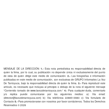
MENSAJE DE LA DIRECCIÓN:
1.-
Esta nota periodística es responsabilidad directa de
quien la firma, por lo cual, su publicación no depende única ni exclusivamente del punto
de vista de quien dirige este medio de comunicación.
2.-
Las fotografías e información
publicadas en este medio de comunicación, son exclusivas de GRUPO Informativo La Voz
De Tantoyuca, bajo la responsabilidad directa de quien la firma.
3.-
Para reproducir este
artículo, es necesario que incluyas al principio o debajo de la nota el siguiente mensaje
"Contenido tomado de
www.lavozdetantoyuca.com
."
4.-
Para cualquier duda, comentario
y/o replica puede comunicarse por los siguientes medios: a): Via email:
(
director@lavozdetantoyuca.com
) b): Via telefónica
2288513983
c): Via fomulario de
Contacto
5.-
Para promocionarse con nosotros por favor
contáctenos
. Todos los Derechos
Reservados © 2026