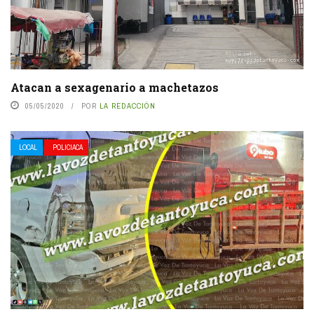
Atacan a sexagenario a machetazos
05/05/2020
POR
LA REDACCIÓN
LOCAL
POLICIACA