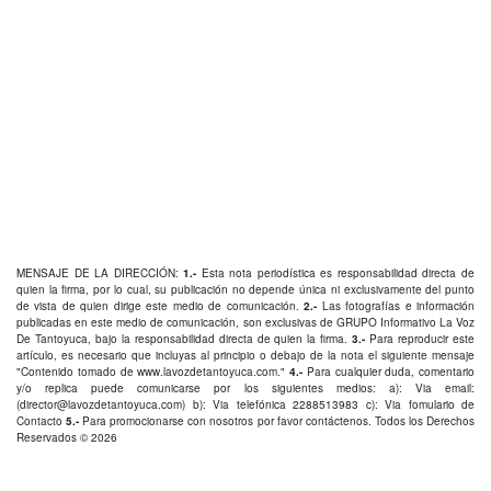
MENSAJE DE LA DIRECCIÓN:
1.-
Esta nota periodística es responsabilidad directa de
quien la firma, por lo cual, su publicación no depende única ni exclusivamente del punto
de vista de quien dirige este medio de comunicación.
2.-
Las fotografías e información
publicadas en este medio de comunicación, son exclusivas de GRUPO Informativo La Voz
De Tantoyuca, bajo la responsabilidad directa de quien la firma.
3.-
Para reproducir este
artículo, es necesario que incluyas al principio o debajo de la nota el siguiente mensaje
"Contenido tomado de
www.lavozdetantoyuca.com
."
4.-
Para cualquier duda, comentario
y/o replica puede comunicarse por los siguientes medios: a): Via email:
(
director@lavozdetantoyuca.com
) b): Via telefónica
2288513983
c): Via fomulario de
Contacto
5.-
Para promocionarse con nosotros por favor
contáctenos
. Todos los Derechos
Reservados © 2026