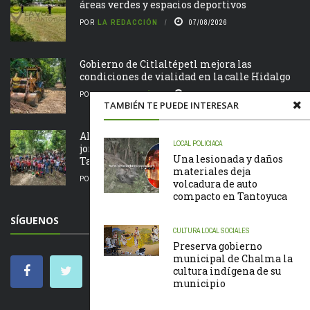
áreas verdes y espacios deportivos
POR
LA REDACCIÓN
07/08/2026
Gobierno de Citlaltépetl mejora las
condiciones de vialidad en la calle Hidalgo
POR
LA REDACCIÓN
07/08/2026
TAMBIÉN TE PUEDE INTERESAR
Alcalde Roberto San Román encabeza
LOCAL
POLICIACA
jornada de Tequio en el Parque Ecológico de
Una lesionada y daños
Tametate
materiales deja
POR
LA REDACCIÓN
07/08/2026
volcadura de auto
compacto en Tantoyuca
SÍGUENOS
CULTURA
LOCAL
SOCIALES
Preserva gobierno
municipal de Chalma la
cultura indígena de su
municipio