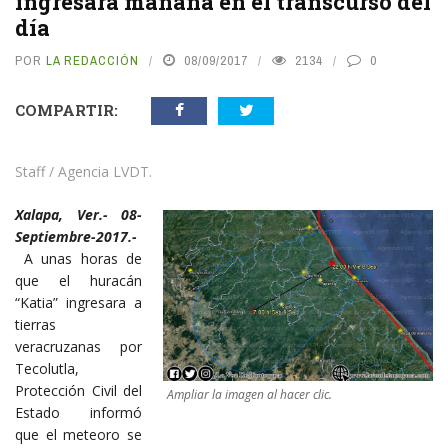
ingresará mañana en el transcurso del
día
POR
LA REDACCIÓN
08/09/2017
2134
0
COMPARTIR:
Staff / Agencia LVDT.
Xalapa, Ver.- 08-
Septiembre-2017.-
A unas horas de
que el huracán
“Katia” ingresara a
tierras
veracruzanas por
Tecolutla,
Protección Civil del
Ampliar la imagen al hacer clic.
Estado informó
que el meteoro se