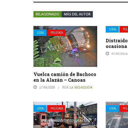
RELACIONADO
MÁS DEL AUTOR
LOCAL
POL
LOCAL
POLICIACA
Distraído
ocasiona
07/02/2014
Vuelca camión de Bachoco
en la Alazán – Canoas
17/06/2020
POR
LA REDACCIÓN
LOCAL
POLICIACA
LOCAL
POL