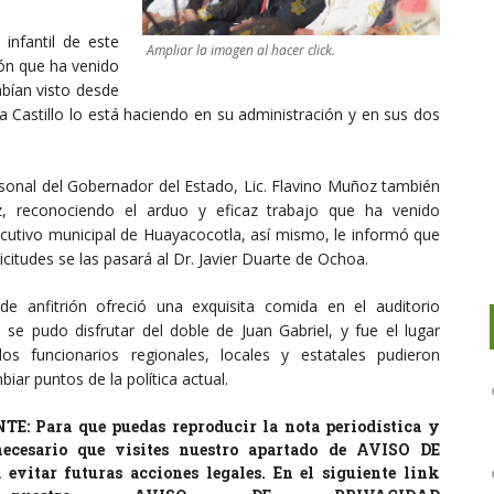
 infantil de este
Ampliar la imagen al hacer click.
ión que ha venido
bían visto desde
 Castillo lo está haciendo en su administración y en sus dos
rsonal del Gobernador del Estado, Lic. Flavino Muñoz también
, reconociendo el arduo y eficaz trabajo que ha venido
cutivo municipal de Huayacocotla, así mismo, le informó que
icitudes se las pasará al Dr. Javier Duarte de Ochoa.
lde anfitrión ofreció una exquisita comida en el auditorio
 se pudo disfrutar del doble de Juan Gabriel, y fue el lugar
s funcionarios regionales, locales y estatales pudieron
iar puntos de la política actual.
: Para que puedas reproducir la nota periodística y
 necesario que visites nuestro apartado de AVISO DE
vitar futuras acciones legales. En el siguiente link