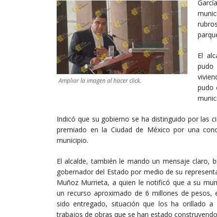
Garcí
munic
rubro
parque
El al
pudo 
vivie
Ampliar la imagen al hacer click.
pudo 
munici
Indicó que su gobierno se ha distinguido por las 
premiado en la Ciudad de México por una con
municipio.
El alcalde, también le mando un mensaje claro, br
gobernador del Estado por medio de su representan
Muñoz Murrieta, a quien le notificó que a su muni
un recurso aproximado de 6 millones de pesos, e
sido entregado, situación que los ha orillado a
trabajos de obras que se han estado construyendo