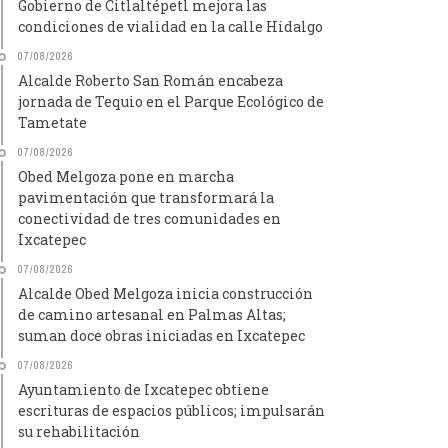
Gobierno de Citlaltépetl mejora las
condiciones de vialidad en la calle Hidalgo
07/08/2026
Alcalde Roberto San Román encabeza
jornada de Tequio en el Parque Ecológico de
Tametate
07/08/2026
Obed Melgoza pone en marcha
pavimentación que transformará la
conectividad de tres comunidades en
Ixcatepec
07/08/2026
Alcalde Obed Melgoza inicia construcción
de camino artesanal en Palmas Altas;
suman doce obras iniciadas en Ixcatepec
07/08/2026
Ayuntamiento de Ixcatepec obtiene
escrituras de espacios públicos; impulsarán
su rehabilitación