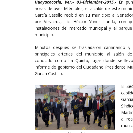
Huayacocotla, Ver.- 03-Diciembre-2015.-
En punt
horas de ayer Miércoles, el alcalde de este munic
García Castillo recibió en su municipio al Senado
por Veracruz, Lic. Héctor Yunes Landa, con qu
instalaciones del mercado municipal y el parque
municipio.
Minutos después se trasladaron caminando y
principales arterias del municipio al salón d
conocido como La Quinta, lugar donde se llev
informe de gobierno del Ciudadano Presidente Mu
García Castillo.
El Se
cabild
García
Síndi
Martín
a rea
munici