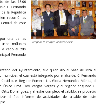
o de las 13:00
ipio C. Fernando
r de la República
ien recorrió las
 Central de este
 por una de las
Ampliar la imagen al hacer click.
e usos múltiples
ó a cabo el 2do
nicipal Fernando
cretario del Ayuntamiento, fue quien dio el pase de lista al
o municipal, el cual está integrado por el alcalde, C. Fernando
 Castillo, el Regidor Primero Lic. Gloria Hernández Mérida, el
co Único Prof. Eloy Vargas Vargas y el regidor segundo C.
 Ortiz Domínguez, y al estar completo el cabildo, se procedió
lizar el 2do informe de actividades del alcalde de este
pio.