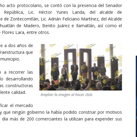
cho acto protocolario, se contó con la presencia del Senador
 República, Lic. Héctor Yunes Landa, del alcalde de
de de Zontecomtlán, Lic. Adrián Feliciano Martínez, del Alcalde
Ixhuatlán de Madero, Benito Juárez e Ilamatlán, así como el
 Flores Lara, entre otros.
que a dos años de
fraestructura que
municipio.
 a recorrer las
o desarrollando
as constructoras
lente calidad.
Ampliar la imagen al hacer click.
ficar el mercado
 y que ningún gobierno la había podido construir por motivos
en día más de 200 comerciantes la utilizan para expender sus