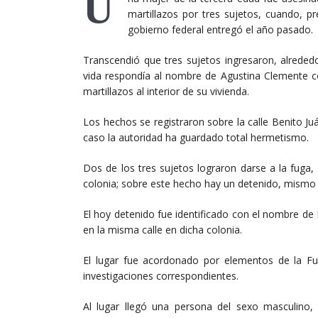
U
martillazos por tres sujetos, cuando, p
gobierno federal entregó el año pasado.
Transcendió que tres sujetos ingresaron, alrededo
vida respondía al nombre de Agustina Clemente co
martillazos al interior de su vivienda.
Los hechos se registraron sobre la calle Benito Ju
caso la autoridad ha guardado total hermetismo.
Dos de los tres sujetos lograron darse a la fuga
colonia; sobre este hecho hay un detenido, mismo q
El hoy detenido fue identificado con el nombre de R
en la misma calle en dicha colonia.
El lugar fue acordonado por elementos de la Fuer
investigaciones correspondientes.
Al lugar llegó una persona del sexo masculino, q
perseguido por varias calles por los elementos poli