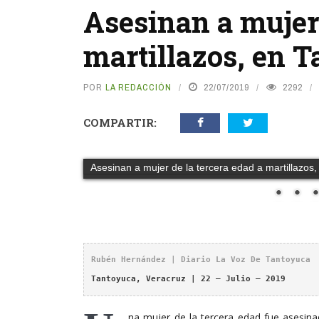
Asesinan a mujer 
martillazos, en 
POR
LA REDACCIÓN
22/07/2019
2292
COMPARTIR:
Asesinan a mujer de la tercera edad a martillazos
Rubén Hernández | Diario La Voz De Tantoyuca
Tantoyuca, Veracruz | 22 – Julio – 2019
na mujer de la tercera edad fue asesinad