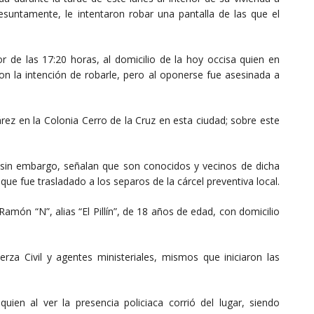
resuntamente, le intentaron robar una pantalla de las que el
r de las 17:20 horas, al domicilio de la hoy occisa quien en
n la intención de robarle, pero al oponerse fue asesinada a
árez en la Colonia Cerro de la Cruz en esta ciudad; sobre este
, sin embargo, señalan que son conocidos y vecinos de dicha
ue fue trasladado a los separos de la cárcel preventiva local.
amón “N”, alias “El Pillín”, de 18 años de edad, con domicilio
za Civil y agentes ministeriales, mismos que iniciaron las
uien al ver la presencia policiaca corrió del lugar, siendo
ciacos, logrando darse a la fuga.