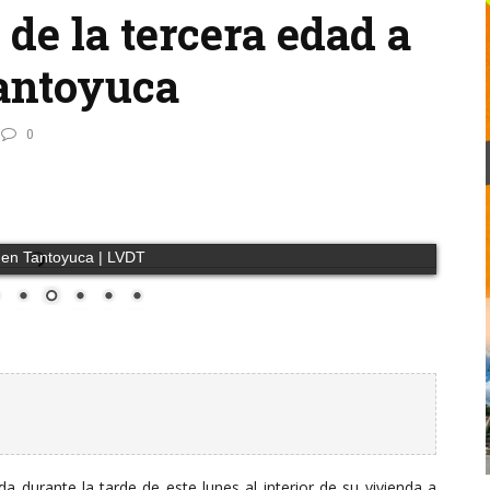
de la tercera edad a
Tantoyuca
0
, en Tantoyuca | LVDT
a durante la tarde de este lunes al interior de su vivienda a