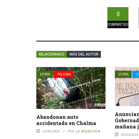
0
COMPARTIDOS
RELACIONADO
MÁS DEL AUTOR
ESTATAL
POLICIACA
ESTATAL
L
Anuncian 
Abandonan auto
Gobernad
accidentado en Chalma
mañana j
23/05/2023
POR
LA REDACCIÓN
03/04/2019