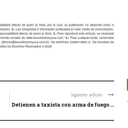
bilidad directa de quien la firma, por lo cual, su publicación no depende única ni
nicación.
2.-
Las fotografías e información publicadas en este medio de comunicación,
ponsabilidad directa de quien la firma.
3.-
Para reproducir este artículo, es necesario
Contenido tomado de
www.lavozdetantoyuca.com
."
4.-
Para cualquier duda, comentario
 (
director@lavozdetantoyuca.com
) b): Via telefónica
2288513983
c): Via fomulario de
Todos los Derechos Reservados © 2026
Siguiente artículo
Detienen a taxista con arma de fuego ...