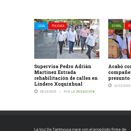
LOCAL
POLICIACA
ESTATAL
PO
Supervisa Pedro Adrián
Acabó con
Martínez Estrada
compañero
rehabilitación de calles en
presunto
Lindero Xoquixhual
12/12/2025
08/10/2020
POR
LA REDACCIÓN
La Voz De Tantoyuca nace con el propósito firme de