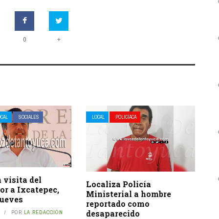
+
0
OCAL
SOCIALES
LOCAL
POLICIACA
visita del
Localiza Policía
or a Ixcatepec,
Ministerial a hombre
ueves
reportado como
desaparecido
POR
LA REDACCIÓN