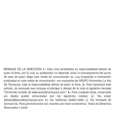
MENSAJE DE LA DIRECCIÓN:
1.-
Esta nota periodística es responsabilidad directa de
quien la firma, por lo cual, su publicación no depende única ni exclusivamente del punto
de vista de quien dirige este medio de comunicación.
2.-
Las fotografías e información
publicadas en este medio de comunicación, son exclusivas de GRUPO Informativo La Voz
De Tantoyuca, bajo la responsabilidad directa de quien la firma.
3.-
Para reproducir este
artículo, es necesario que incluyas al principio o debajo de la nota el siguiente mensaje
"Contenido tomado de
www.lavozdetantoyuca.com
."
4.-
Para cualquier duda, comentario
y/o replica puede comunicarse por los siguientes medios: a): Via email:
(
director@lavozdetantoyuca.com
) b): Via telefónica
2288513983
c): Via fomulario de
Contacto
5.-
Para promocionarse con nosotros por favor
contáctenos
. Todos los Derechos
Reservados © 2026