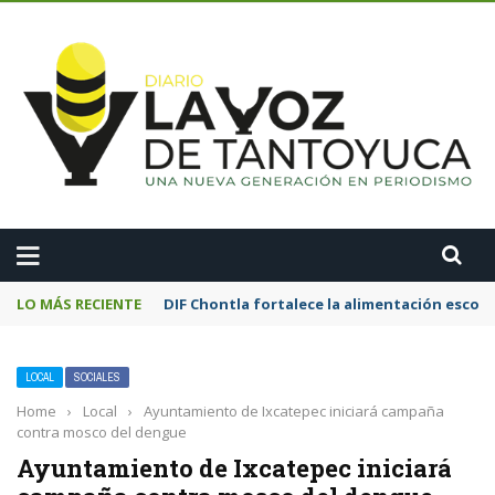
A
LO MÁS RECIENTE
Motociclista resulta lesionado tras chocar
LOCAL
SOCIALES
Home
›
Local
›
Ayuntamiento de Ixcatepec iniciará campaña
contra mosco del dengue
Ayuntamiento de Ixcatepec iniciará