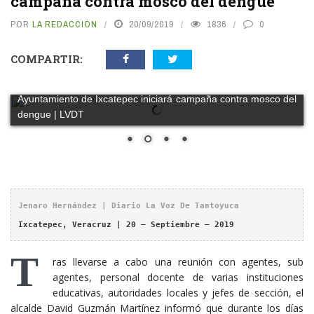
campaña contra mosco del dengue
POR
LA REDACCIÓN
20/09/2019
1836
0
COMPARTIR:
Ayuntamiento de Ixcatepec iniciará campaña contra mosco del
dengue | LVDT
Jenaro Hernández | Diario La Voz De Tantoyuca
Ixcatepec, Veracruz | 20 – Septiembre – 2019
T
ras llevarse a cabo una reunión con agentes, sub
agentes, personal docente de varias instituciones
educativas, autoridades locales y jefes de sección, el
alcalde David Guzmán Martínez informó que durante los días