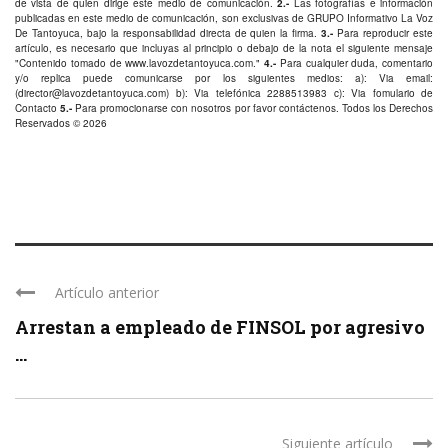
de vista de quien dirige este medio de comunicación.
2.-
Las fotografías e información
publicadas en este medio de comunicación, son exclusivas de GRUPO Informativo La Voz
De Tantoyuca, bajo la responsabilidad directa de quien la firma.
3.-
Para reproducir este
artículo, es necesario que incluyas al principio o debajo de la nota el siguiente mensaje
"Contenido tomado de
www.lavozdetantoyuca.com
."
4.-
Para cualquier duda, comentario
y/o replica puede comunicarse por los siguientes medios: a): Via email:
(
director@lavozdetantoyuca.com
) b): Via telefónica
2288513983
c): Via fomulario de
Contacto
5.-
Para promocionarse con nosotros por favor
contáctenos
. Todos los Derechos
Reservados © 2026
Artículo anterior
Arrestan a empleado de FINSOL por agresivo
...
Siguiente artículo