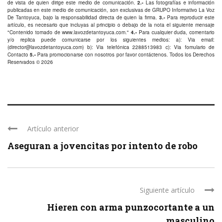
de vista de quien dirige este medio de comunicación.
2.-
Las fotografías e información
publicadas en este medio de comunicación, son exclusivas de GRUPO Informativo La Voz
De Tantoyuca, bajo la responsabilidad directa de quien la firma.
3.-
Para reproducir este
artículo, es necesario que incluyas al principio o debajo de la nota el siguiente mensaje
"Contenido tomado de
www.lavozdetantoyuca.com
."
4.-
Para cualquier duda, comentario
y/o replica puede comunicarse por los siguientes medios: a): Via email:
(
director@lavozdetantoyuca.com
) b): Via telefónica
2288513983
c): Via fomulario de
Contacto
5.-
Para promocionarse con nosotros por favor
contáctenos
. Todos los Derechos
Reservados © 2026
Artículo anterior
Aseguran a jovencitas por intento de robo
Siguiente artículo
Hieren con arma punzocortante a un
masculino