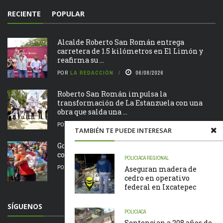
RECIENTE
POPULAR
Alcalde Roberto San Román entrega
carretera de 1.5 kilómetros en El Limón y
reafirma su ...
POR
LA REDACCIÓN
06/08/2026
Roberto San Román impulsa la
transformación de La Estanzuela con una
obra que salda una ...
POR
LA REDACCIÓN
06/08/2026
TAMBIÉN TE PUEDE INTERESAR
Gobierno de Chontla apoya a familias de la
comunidad de San Juan
POLICIACA
REGIONAL
POR
LA REDACCIÓN
05/08/2026
Aseguran madera de
cedro en operativo
federal en Ixcatepec
SÍGUENOS
POLICIACA
Sentencian a 208 años de