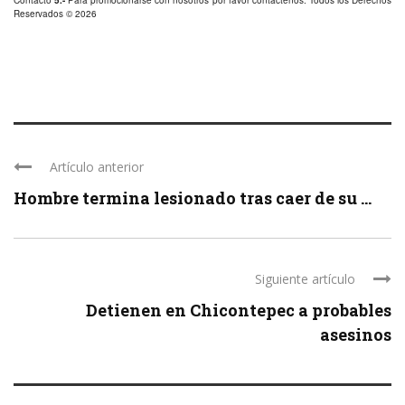
Contacto
5.-
Para promocionarse con nosotros por favor
contáctenos
. Todos los Derechos
Reservados © 2026
Artículo anterior
Hombre termina lesionado tras caer de su ...
Siguiente artículo
Detienen en Chicontepec a probables
asesinos