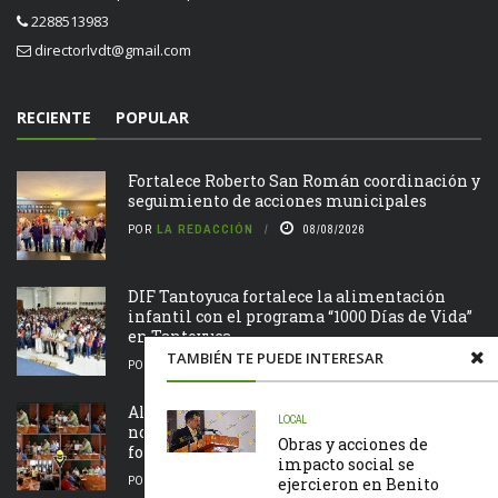
2288513983
directorlvdt@gmail.com
RECIENTE
POPULAR
Fortalece Roberto San Román coordinación y
seguimiento de acciones municipales
POR
LA REDACCIÓN
08/08/2026
DIF Tantoyuca fortalece la alimentación
infantil con el programa “1000 Días de Vida”
en Tantoyuca
TAMBIÉN TE PUEDE INTERESAR
POR
LA REDACCIÓN
08/08/2026
Alcalde Edvino Hernández entrega
LOCAL
nombramientos a jefes de manzana para
Obras y acciones de
fortalecer la representación ciudadana
impacto social se
POR
LA REDACCIÓN
08/08/2026
ejercieron en Benito