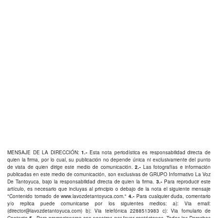
MENSAJE DE LA DIRECCIÓN:
1.-
Esta nota periodística es responsabilidad directa de
quien la firma, por lo cual, su publicación no depende única ni exclusivamente del punto
de vista de quien dirige este medio de comunicación.
2.-
Las fotografías e información
publicadas en este medio de comunicación, son exclusivas de GRUPO Informativo La Voz
De Tantoyuca, bajo la responsabilidad directa de quien la firma.
3.-
Para reproducir este
artículo, es necesario que incluyas al principio o debajo de la nota el siguiente mensaje
"Contenido tomado de
www.lavozdetantoyuca.com
."
4.-
Para cualquier duda, comentario
y/o replica puede comunicarse por los siguientes medios: a): Via email:
(
director@lavozdetantoyuca.com
) b): Via telefónica
2288513983
c): Via fomulario de