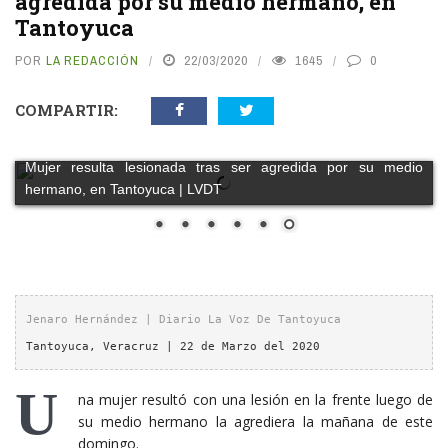
agredida por su medio hermano, en
Tantoyuca
POR
LA REDACCIÓN
22/03/2020
1645
0
COMPARTIR:
Mujer resulta lesionada tras ser agredida por su medio
hermano, en Tantoyuca | LVDT
Jenaro Hernández | Diario La Voz De Tantoyuca
Tantoyuca, Veracruz | 22 de Marzo del 2020
U
na mujer resultó con una lesión en la frente luego de
su medio hermano la agrediera la mañana de este
domingo.