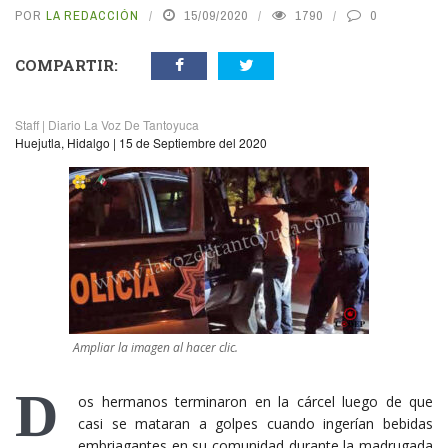
POR
LA REDACCIÓN
15/09/2020
1790
0
COMPARTIR:
Staff | Diario La Voz De Tantoyuca
Huejutla, Hidalgo | 15 de Septiembre del 2020
Ampliar la imagen al hacer clic.
D
os hermanos terminaron en la cárcel luego de que
casi se mataran a golpes cuando ingerían bebidas
embriagantes en su comunidad durante la madrugada