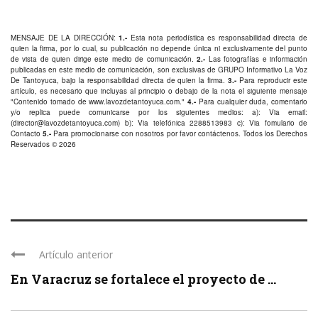
MENSAJE DE LA DIRECCIÓN:
1.-
Esta nota periodística es responsabilidad directa de
quien la firma, por lo cual, su publicación no depende única ni exclusivamente del punto
de vista de quien dirige este medio de comunicación.
2.-
Las fotografías e información
publicadas en este medio de comunicación, son exclusivas de GRUPO Informativo La Voz
De Tantoyuca, bajo la responsabilidad directa de quien la firma.
3.-
Para reproducir este
artículo, es necesario que incluyas al principio o debajo de la nota el siguiente mensaje
"Contenido tomado de
www.lavozdetantoyuca.com
."
4.-
Para cualquier duda, comentario
y/o replica puede comunicarse por los siguientes medios: a): Via email:
(
director@lavozdetantoyuca.com
) b): Via telefónica
2288513983
c): Via fomulario de
Contacto
5.-
Para promocionarse con nosotros por favor
contáctenos
. Todos los Derechos
Reservados © 2026
Artículo anterior
En Varacruz se fortalece el proyecto de ...