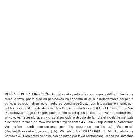
MENSAJE DE LA DIRECCIÓN:
1.-
Esta nota periodística es responsabilidad directa de
quien la firma, por lo cual, su publicación no depende única ni exclusivamente del punto
de vista de quien dirige este medio de comunicación.
2.-
Las fotografías e información
publicadas en este medio de comunicación, son exclusivas de GRUPO Informativo La Voz
De Tantoyuca, bajo la responsabilidad directa de quien la firma.
3.-
Para reproducir este
artículo, es necesario que incluyas al principio o debajo de la nota el siguiente mensaje
"Contenido tomado de
www.lavozdetantoyuca.com
."
4.-
Para cualquier duda, comentario
y/o replica puede comunicarse por los siguientes medios: a): Via email:
(
director@lavozdetantoyuca.com
) b): Via telefónica
2288513983
c): Via fomulario de
Contacto
5.-
Para promocionarse con nosotros por favor
contáctenos
. Todos los Derechos