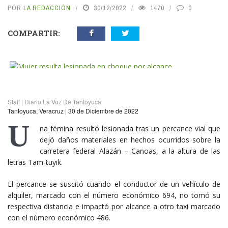
POR
LA REDACCIÓN
30/12/2022
1470
0
COMPARTIR:
vious
N
Staff | Diario La Voz De Tantoyuca
Tantoyuca, Veracruz | 30 de Diciembre de 2022
U
na fémina resultó lesionada tras un percance vial que
dejó daños materiales en hechos ocurridos sobre la
carretera federal Alazán – Canoas, a la altura de las
letras Tam-tuyik.
El percance se suscitó cuando el conductor de un vehículo de
alquiler, marcado con el número económico 694, no tomó su
respectiva distancia e impactó por alcance a otro taxi marcado
con el número económico 486.