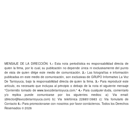
MENSAJE DE LA DIRECCIÓN:
1.-
Esta nota periodística es responsabilidad directa de
quien la firma, por lo cual, su publicación no depende única ni exclusivamente del punto
de vista de quien dirige este medio de comunicación.
2.-
Las fotografías e información
publicadas en este medio de comunicación, son exclusivas de GRUPO Informativo La Voz
De Tantoyuca, bajo la responsabilidad directa de quien la firma.
3.-
Para reproducir este
artículo, es necesario que incluyas al principio o debajo de la nota el siguiente mensaje
"Contenido tomado de
www.lavozdetantoyuca.com
."
4.-
Para cualquier duda, comentario
y/o replica puede comunicarse por los siguientes medios: a): Via email:
(
director@lavozdetantoyuca.com
) b): Via telefónica
2288513983
c): Via fomulario de
Contacto
5.-
Para promocionarse con nosotros por favor
contáctenos
. Todos los Derechos
Reservados © 2026