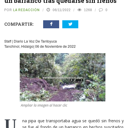
un barranco tras quedarse sin frenos
POR
LA REDACCIÓN
06/11/2022
1268
0
COMPARTIR:
Staff | Diario La Voz De Tantoyuca
Tanchinol, Hidalgo| 06 de Noviembre de 2022
Ampliar la imagen al hacer clic
U
na pipa que transportaba agua se quedó sin frenos y
se fue al fondo de un barranco en hechos suscitados