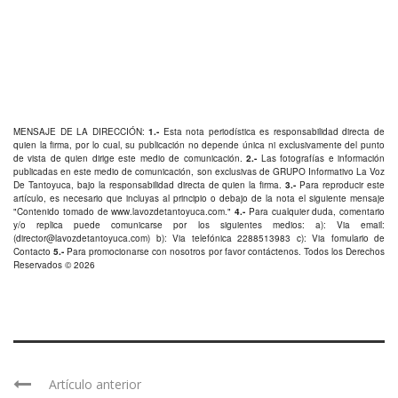
MENSAJE DE LA DIRECCIÓN:
1.-
Esta nota periodística es responsabilidad directa de
quien la firma, por lo cual, su publicación no depende única ni exclusivamente del punto
de vista de quien dirige este medio de comunicación.
2.-
Las fotografías e información
publicadas en este medio de comunicación, son exclusivas de GRUPO Informativo La Voz
De Tantoyuca, bajo la responsabilidad directa de quien la firma.
3.-
Para reproducir este
artículo, es necesario que incluyas al principio o debajo de la nota el siguiente mensaje
"Contenido tomado de
www.lavozdetantoyuca.com
."
4.-
Para cualquier duda, comentario
y/o replica puede comunicarse por los siguientes medios: a): Via email:
(
director@lavozdetantoyuca.com
) b): Via telefónica
2288513983
c): Via fomulario de
Contacto
5.-
Para promocionarse con nosotros por favor
contáctenos
. Todos los Derechos
Reservados © 2026
Artículo anterior