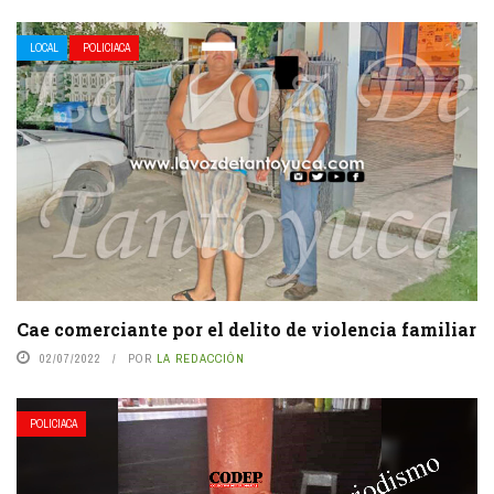
LOCAL
POLICIACA
Cae comerciante por el delito de violencia familiar
02/07/2022
POR
LA REDACCIÓN
POLICIACA