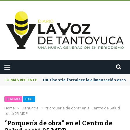
A
LO MÁS RECIENTE
Motociclista resulta lesionado tras chocar
DENUNCIA
LOCAL
Home
›
Denuncia
›
“Porquería de obra” en el Centro de Salud
costó 25 MDP
“Porquería de obra” en el Centro de