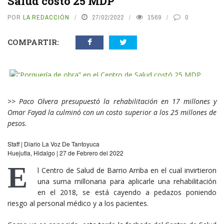
Salud costó 25 MDP
POR
LA REDACCIÓN
27/02/2022
1569
0
COMPARTIR:
vious
N
>>
Paco Olvera presupuestó la rehabilitación en 17 millones y
Omar Fayad la culminó con un costo superior a los 25 millones de
pesos.
Staff | Diario La Voz De Tantoyuca
Huejutla, Hidalgo | 27 de Febrero del 2022
E
l Centro de Salud de Barrio Arriba en el cual invirtieron
una suma millonaria para aplicarle una rehabilitación
en el 2018, se está cayendo a pedazos poniendo
riesgo al personal médico y a los pacientes.