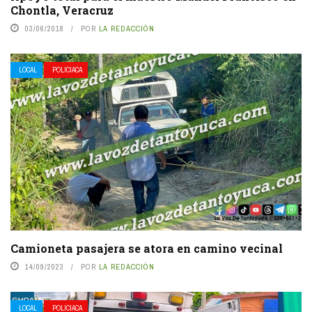
Chontla, Veracruz
03/06/2018
POR
LA REDACCIÓN
LOCAL
POLICIACA
Camioneta pasajera se atora en camino vecinal
14/09/2023
POR
LA REDACCIÓN
LOCAL
POLICIACA