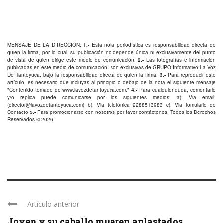
MENSAJE DE LA DIRECCIÓN:
1.-
Esta nota periodística es responsabilidad directa de
quien la firma, por lo cual, su publicación no depende única ni exclusivamente del punto
de vista de quien dirige este medio de comunicación.
2.-
Las fotografías e información
publicadas en este medio de comunicación, son exclusivas de GRUPO Informativo La Voz
De Tantoyuca, bajo la responsabilidad directa de quien la firma.
3.-
Para reproducir este
artículo, es necesario que incluyas al principio o debajo de la nota el siguiente mensaje
"Contenido tomado de
www.lavozdetantoyuca.com
."
4.-
Para cualquier duda, comentario
y/o replica puede comunicarse por los siguientes medios: a): Via email:
(
director@lavozdetantoyuca.com
) b): Via telefónica
2288513983
c): Via fomulario de
Contacto
5.-
Para promocionarse con nosotros por favor
contáctenos
. Todos los Derechos
Reservados © 2026
Artículo anterior
Joven y su caballo mueren aplastados