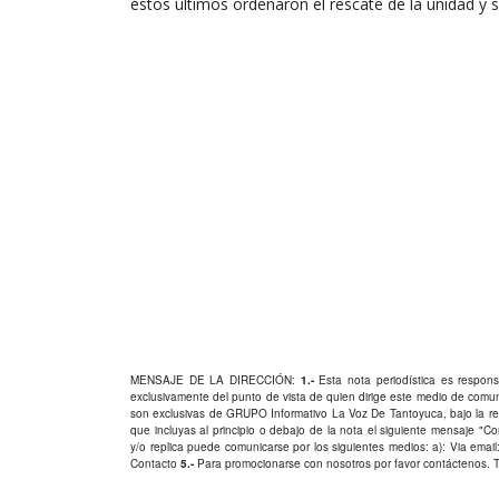
éstos últimos ordenaron el rescate de la unidad y su
MENSAJE DE LA DIRECCIÓN:
1.-
Esta nota periodística es responsa
exclusivamente del punto de vista de quien dirige este medio de comu
son exclusivas de GRUPO Informativo La Voz De Tantoyuca, bajo la res
que incluyas al principio o debajo de la nota el siguiente mensaje "
y/o replica puede comunicarse por los siguientes medios: a): Via email:
Contacto
5.-
Para promocionarse con nosotros por favor
contáctenos
. 