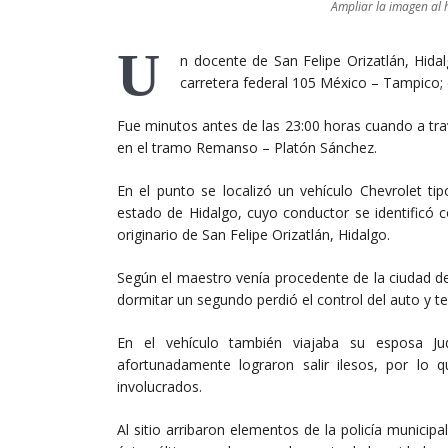
Ampliar la imagen al h
U
n docente de San Felipe Orizatlán, Hida
carretera federal 105 México – Tampico;
Fue minutos antes de las 23:00 horas cuando a tr
en el tramo Remanso – Platón Sánchez.
En el punto se localizó un vehículo Chevrolet tip
estado de Hidalgo, cuyo conductor se identificó 
originario de San Felipe Orizatlán, Hidalgo.
Según el maestro venía procedente de la ciudad de
dormitar un segundo perdió el control del auto y t
En el vehículo también viajaba su esposa J
afortunadamente lograron salir ilesos, por lo 
involucrados.
Al sitio arribaron elementos de la policía munici