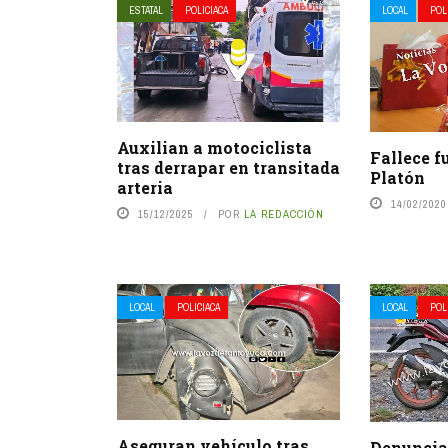
ESTATAL
POLICIACA
LOCAL
POL
Auxilian a motociclista
Fallece f
tras derrapar en transitada
Platón
arteria
14/02/2020
15/12/2025
POR
LA REDACCIÓN
LOCAL
POLICIACA
LOCAL
POL
Aseguran vehículo tras
Denuncian