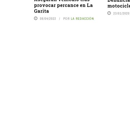
provocar percance en La
motocicl
Garita
23/01/2020
08/04/2022
POR
LA REDACCIÓN