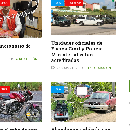
ICIACA
LOCAL
POLICIACA
Unidades oficiales de
uncionario de
Fuerza Civil y Policía
Ministerial están
POR
LA REDACCIÓN
acreditadas
24/09/2021
POR
LA REDACCIÓN
ICIACA
LOCAL
Abandonan vehículo con
 el robo de otra