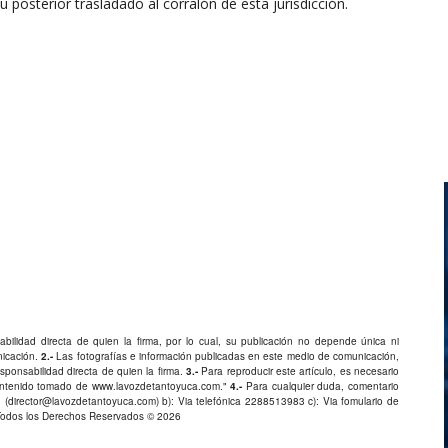
 posterior trasladado al corralón de esta jurisdicción.
bilidad directa de quien la firma, por lo cual, su publicación no depende única ni
nicación.
2.-
Las fotografías e información publicadas en este medio de comunicación,
ponsabilidad directa de quien la firma.
3.-
Para reproducir este artículo, es necesario
Contenido tomado de
www.lavozdetantoyuca.com
."
4.-
Para cualquier duda, comentario
 (
director@lavozdetantoyuca.com
) b): Via telefónica
2288513983
c): Via fomulario de
Todos los Derechos Reservados © 2026