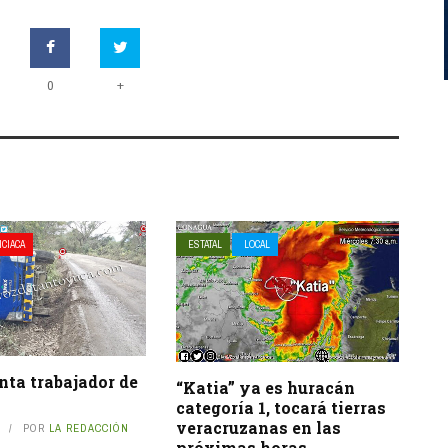
+
0
ICIACA
ESTATAL
LOCAL
nta trabajador de
“Katia” ya es huracán
categoría 1, tocará tierras
veracruzanas en las
POR
LA REDACCIÓN
próximas horas