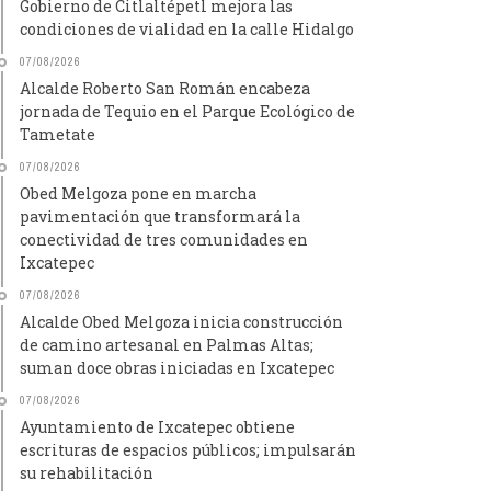
Gobierno de Citlaltépetl mejora las
condiciones de vialidad en la calle Hidalgo
07/08/2026
Alcalde Roberto San Román encabeza
jornada de Tequio en el Parque Ecológico de
Tametate
07/08/2026
Obed Melgoza pone en marcha
pavimentación que transformará la
conectividad de tres comunidades en
Ixcatepec
07/08/2026
Alcalde Obed Melgoza inicia construcción
de camino artesanal en Palmas Altas;
suman doce obras iniciadas en Ixcatepec
07/08/2026
Ayuntamiento de Ixcatepec obtiene
escrituras de espacios públicos; impulsarán
su rehabilitación