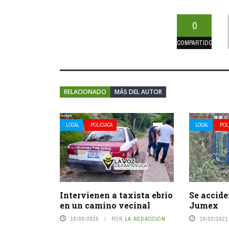
0
COMPARTIDOS
RELACIONADO
MÁS DEL AUTOR
LOCAL
POLICIACA
LOCAL
POL
Intervienen a taxista ebrio
Se accide
en un camino vecinal
Jumex
18/09/2025
POR
LA REDACCIÓN
19/02/2021