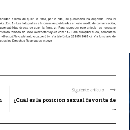
bilidad directa de quien la firma, por lo cual, su publicación no depende única ni
nicación.
2.-
Las fotografías e información publicadas en este medio de comunicación,
ponsabilidad directa de quien la firma.
3.-
Para reproducir este artículo, es necesario
Contenido tomado de
www.lavozdetantoyuca.com
."
4.-
Para cualquier duda, comentario
 (
director@lavozdetantoyuca.com
) b): Via telefónica
2288513983
c): Via fomulario de
Todos los Derechos Reservados © 2026
Siguiente artículo
n
¿Cuál es la posición sexual favorita de
...