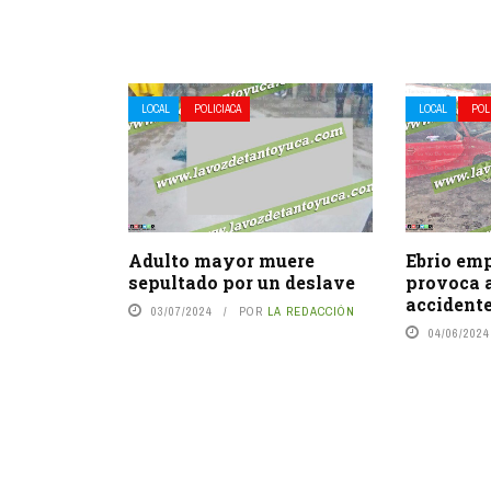
LOCAL
POLICIACA
LOCAL
POL
Adulto mayor muere
Ebrio em
sepultado por un deslave
provoca 
accidente
03/07/2024
POR
LA REDACCIÓN
04/06/2024