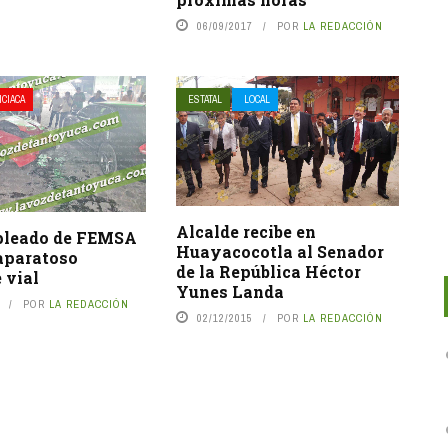
06/09/2017
POR
LA REDACCIÓN
ICIACA
ESTATAL
LOCAL
Alcalde recibe en
pleado de FEMSA
Huayacocotla al Senador
aparatoso
de la República Héctor
 vial
Yunes Landa
POR
LA REDACCIÓN
02/12/2015
POR
LA REDACCIÓN