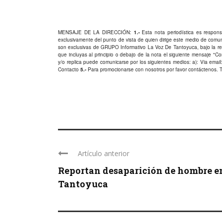
MENSAJE DE LA DIRECCIÓN:
1.-
Esta nota periodística es responsa
exclusivamente del punto de vista de quien dirige este medio de comu
son exclusivas de GRUPO Informativo La Voz De Tantoyuca, bajo la res
que incluyas al principio o debajo de la nota el siguiente mensaje "
y/o replica puede comunicarse por los siguientes medios: a): Via email:
Contacto
5.-
Para promocionarse con nosotros por favor
contáctenos
. 
Artículo anterior
Reportan desaparición de hombre e
Tantoyuca