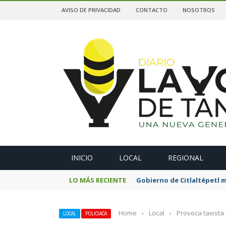
AVISO DE PRIVACIDAD
CONTACTO
NOSOTROS
A
INICIO
LOCAL
REGIONAL
LO MÁS RECIENTE
Gobierno de Citlaltépetl m
Home
›
Local
›
Provoca taxista
LOCAL
POLICIACA