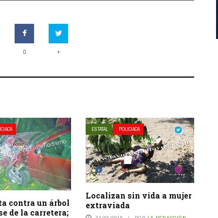
+
0
ICIACA
ESTATAL
POLICIACA
Localizan sin vida a mujer
a contra un árbol
extraviada
se de la carretera;
24/06/2019
POR
LA REDACCIÓN