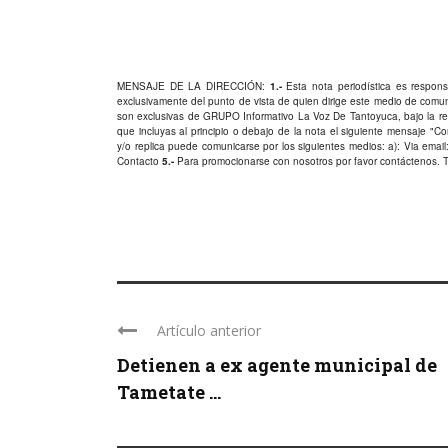
MENSAJE DE LA DIRECCIÓN:
1.-
Esta nota periodística es responsa
exclusivamente del punto de vista de quien dirige este medio de comu
son exclusivas de GRUPO Informativo La Voz De Tantoyuca, bajo la res
que incluyas al principio o debajo de la nota el siguiente mensaje "
y/o replica puede comunicarse por los siguientes medios: a): Via email:
Contacto
5.-
Para promocionarse con nosotros por favor
contáctenos
. 
Artículo anterior
Detienen a ex agente municipal de
Tametate ...