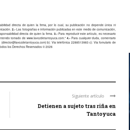
bilidad directa de quien la firma, por lo cual, su publicación no depende única ni
nicación.
2.-
Las fotografías e información publicadas en este medio de comunicación,
ponsabilidad directa de quien la firma.
3.-
Para reproducir este artículo, es necesario
Contenido tomado de
www.lavozdetantoyuca.com
."
4.-
Para cualquier duda, comentario
 (
director@lavozdetantoyuca.com
) b): Via telefónica
2288513983
c): Via fomulario de
Todos los Derechos Reservados © 2026
Siguiente artículo
Detienen a sujeto tras riña en
Tantoyuca