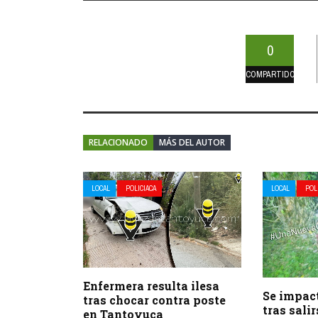
0
COMPARTIDOS
RELACIONADO
MÁS DEL AUTOR
LOCAL
POLICIACA
LOCAL
POL
Enfermera resulta ilesa
Se impact
tras chocar contra poste
tras salir
en Tantoyuca