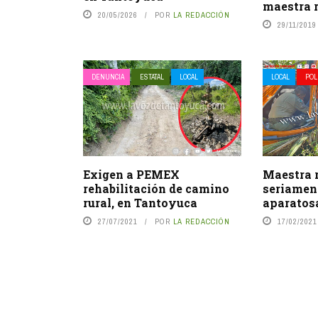
maestra r
20/05/2026
POR
LA REDACCIÓN
29/11/2019
DENUNCIA
ESTATAL
LOCAL
LOCAL
POL
Exigen a PEMEX
Maestra 
rehabilitación de camino
seriament
rural, en Tantoyuca
aparatos
27/07/2021
POR
LA REDACCIÓN
17/02/2021