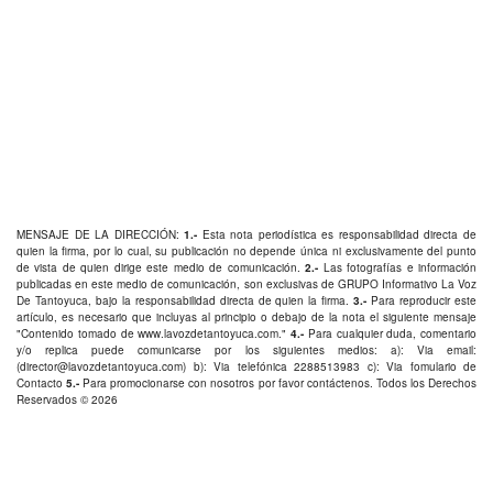
MENSAJE DE LA DIRECCIÓN:
1.-
Esta nota periodística es responsabilidad directa de
quien la firma, por lo cual, su publicación no depende única ni exclusivamente del punto
de vista de quien dirige este medio de comunicación.
2.-
Las fotografías e información
publicadas en este medio de comunicación, son exclusivas de GRUPO Informativo La Voz
De Tantoyuca, bajo la responsabilidad directa de quien la firma.
3.-
Para reproducir este
artículo, es necesario que incluyas al principio o debajo de la nota el siguiente mensaje
"Contenido tomado de
www.lavozdetantoyuca.com
."
4.-
Para cualquier duda, comentario
y/o replica puede comunicarse por los siguientes medios: a): Via email:
(
director@lavozdetantoyuca.com
) b): Via telefónica
2288513983
c): Via fomulario de
Contacto
5.-
Para promocionarse con nosotros por favor
contáctenos
. Todos los Derechos
Reservados © 2026