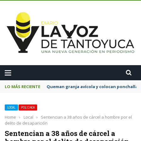
A
LO MÁS RECIENTE
Queman granja avícola y colocan ponchallan
LOCAL
POLICIACA
Home
›
Local
›
Sentencian a 38 años de cárcel a hombre por el
delito de desaparición
Sentencian a 38 años de cárcel a