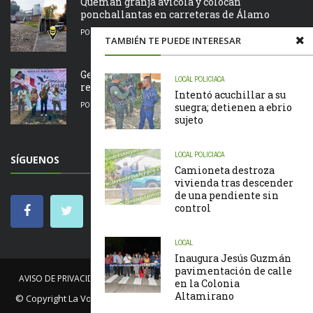
Queman granja avícola y colocan
ponchallantas en carreteras de Álamo
POR
LA REDACCIÓN
09/08/2026
TAMBIÉN TE PUEDE INTERESAR
Gerardo San Román impulsa acciones de
LOCAL
POLICIACA
reforestación en Tantoyuca
Intentó acuchillar a su
POR
LA REDACCIÓN
09/08/2026
suegra; detienen a ebrio
sujeto
LOCAL
POLICIACA
SÍGUENOS
Camioneta destroza
vivienda tras descender
de una pendiente sin
control
LOCAL
Inaugura Jesús Guzmán
pavimentación de calle
AVISO DE PRIVACIDAD
NOSOTROS
NOTICIAS
CÓDIGO DE ÉTICA
en la Colonia
Altamirano
© Copyright
La Voz de Tantoyuca
. Todos los derechos reservados.