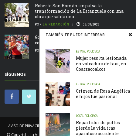
Roberto San Román impulsa la
transformación de La Estanzuela con una
obra que salda una ...
POR
LA REDACCIÓN
06/08/2026
TAMBIÉN TE PUEDE INTERESAR
Gobierno de Chontla apoya a familias de la
comunidad de San Juan
POR
LA REDACCIÓN
05/08/2026
ESTATAL
POLICIACA
Mujer resulta lesionada
en volcadura de taxi, en
Coatzacoalcos
SÍGUENOS
ESTATAL
POLICIACA
Crimen de Rosa Angélica
e hijos fue pasional
LOCAL
POLICIACA
Repartidor de pollos
AVISO DE PRIVACIDAD
NOSOTROS
NOTICIAS
CÓDIGO DE ÉTICA
pierde la vida tras
aparatoso accidente
© Copyright
La Voz de Tantoyuca
. Todos los derechos reservados.