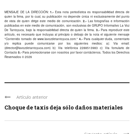
MENSAJE DE LA DIRECCIÓN:
1.-
Esta nota periodística es responsabilidad directa de
quien la firma, por lo cual, su publicación no depende única ni exclusivamente del punto
de vista de quien dirige este medio de comunicación.
2.-
Las fotografías e información
publicadas en este medio de comunicación, son exclusivas de GRUPO Informativo La Voz
De Tantoyuca, bajo la responsabilidad directa de quien la firma.
3.-
Para reproducir este
artículo, es necesario que incluyas al principio o debajo de la nota el siguiente mensaje
"Contenido tomado de
www.lavozdetantoyuca.com
."
4.-
Para cualquier duda, comentario
y/o replica puede comunicarse por los siguientes medios: a): Via email:
(
director@lavozdetantoyuca.com
) b): Via telefónica
2288513983
c): Via fomulario de
Contacto
5.-
Para promocionarse con nosotros por favor
contáctenos
. Todos los Derechos
Reservados © 2026
Artículo anterior
Choque de taxis deja sólo daños materiales