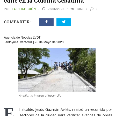
calle en la Colonia Cebadilla
POR
LA REDACCIÓN
25/05/2023
1350
0
COMPARTIR:
Agencia de Noticias LVDT
Tantoyuca, Veracruz | 25 de Mayo de 2023
Ampliar la imagen al hacer clic
E
l alcalde, Jesús Guzmán Avilés, realizó un recorrido por
sectores de la ciudad para verificar avances de obras