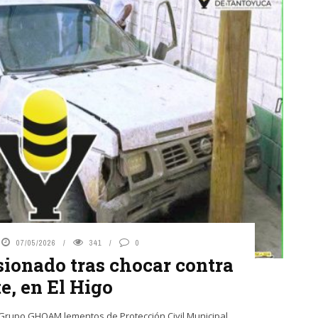
07/05/2026
341
0
sionado tras chocar contra
e, en El Higo
| Grupo GHOAM lementos de Protección Civil Municipal