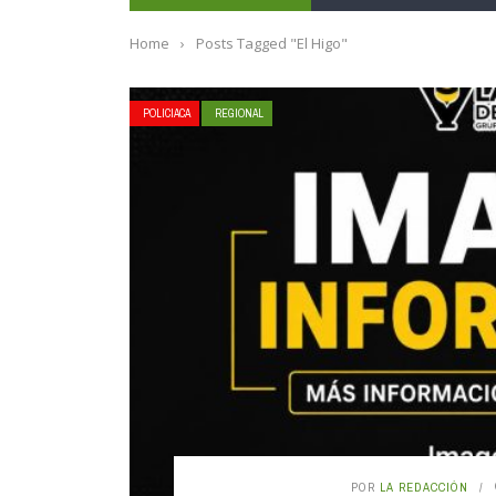
Home
›
Posts Tagged "El Higo"
POLICIACA
REGIONAL
POR
LA REDACCIÓN