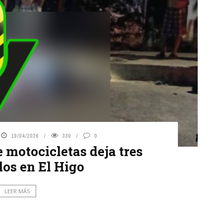
19/04/2026
330
0
 motocicletas deja tres
dos en El Higo
LEER MÁS