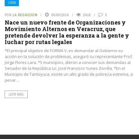
LOCAL
POR
LA REDACCIÓN
06/06/2014
2416
0
Nace un nuevo frente de Organizaciones y
Movimiento Alternos en Veracruz, que
pretende devolver la esperanza a la gente y
luchar por rutas legales
*El principal objetivo de FORMA V, es demandar al Gobierno su
acción en la solución de problemas, aseguró su representante Prof.
Jorge Flores Lara. *5 municipios, dieron a conocer sus demandas al
Senador de la República Lic. José Francisco Yunes Zorrilla. *En el
Municipio de Tantoyuca, existe un alto grado de pobreza extrema, a
pesar ...
LEER MÁS