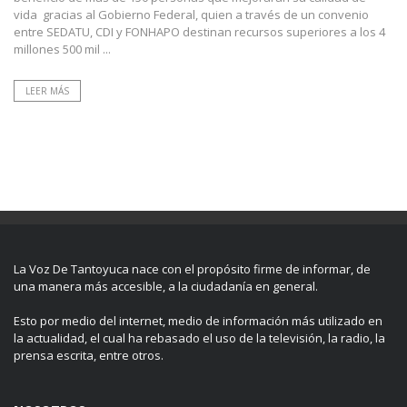
vida gracias al Gobierno Federal, quien a través de un convenio
entre SEDATU, CDI y FONHAPO destinan recursos superiores a los 4
millones 500 mil ...
LEER MÁS
La Voz De Tantoyuca nace con el propósito firme de informar, de
una manera más accesible, a la ciudadanía en general.
Esto por medio del internet, medio de información más utilizado en
la actualidad, el cual ha rebasado el uso de la televisión, la radio, la
prensa escrita, entre otros.