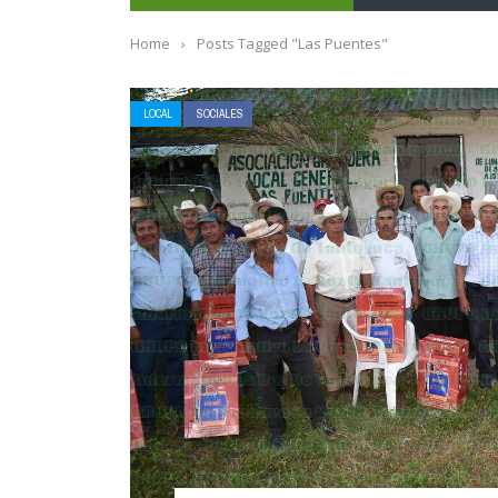
Home
›
Posts Tagged "Las Puentes"
LOCAL
SOCIALES