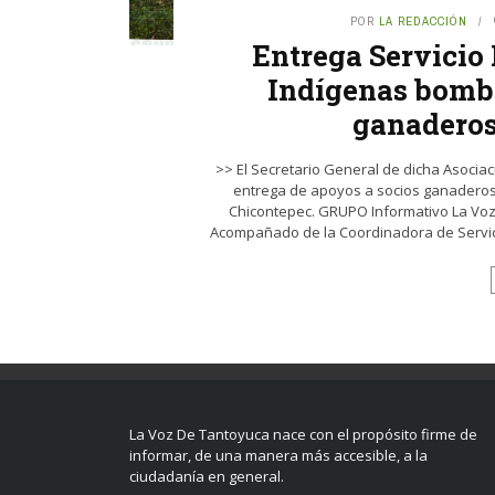
POR
LA REDACCIÓN
Entrega Servicio
Indígenas bomba
ganaderos
>> El Secretario General de dicha Asociació
entrega de apoyos a socios ganaderos d
Chicontepec. GRUPO Informativo La Voz 
Acompañado de la Coordinadora de Servicio 
La Voz De Tantoyuca nace con el propósito firme de
informar, de una manera más accesible, a la
ciudadanía en general.