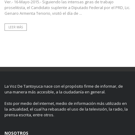
Ver.- 16-Mayo-2015.- Siguiendo las intensas giras de trabajo
proselitista, el Candidato suplente a Diputado Federal por el PRD, Lic.
Genaro Armenta Tenorio, visitó el día de ...
LEER MÁS
La Voz De Tantoyuca nace con el propósito firme de informar, de
una manera más accesible, a la ciudadanía en general.
Esto por medio del internet, medio de información más utilizado en
la actualidad, el cual ha rebasado el uso de la televisión, la radio, la
prensa escrita, entre otros.
NOSOTROS