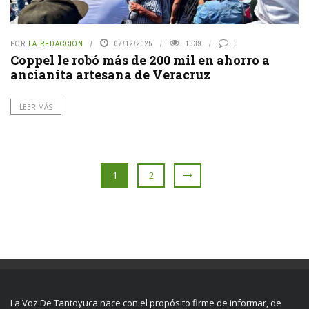
POR
LA REDACCIÓN
07/12/2025
1339
0
Coppel le robó más de 200 mil en ahorro a
ancianita artesana de Veracruz
LEER MÁS
1
2
La Voz De Tantoyuca nace con el propósito firme de informar, de