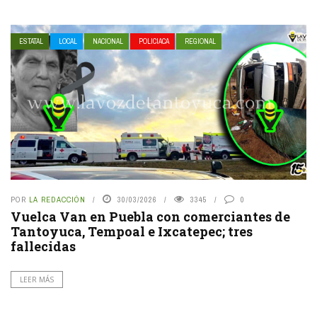
ESTATAL
LOCAL
NACIONAL
POLICIACA
REGIONAL
POR
LA REDACCIÓN
30/03/2026
3345
0
Vuelca Van en Puebla con comerciantes de
Tantoyuca, Tempoal e Ixcatepec; tres
fallecidas
LEER MÁS