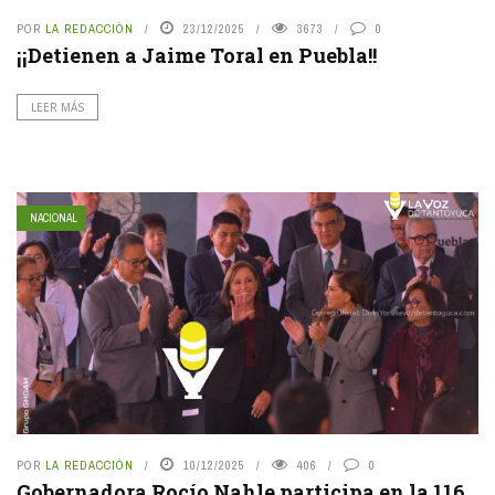
POR
LA REDACCIÓN
23/12/2025
3673
0
¡¡Detienen a Jaime Toral en Puebla!!
LEER MÁS
NACIONAL
POR
LA REDACCIÓN
10/12/2025
406
0
Gobernadora Rocío Nahle participa en la 116