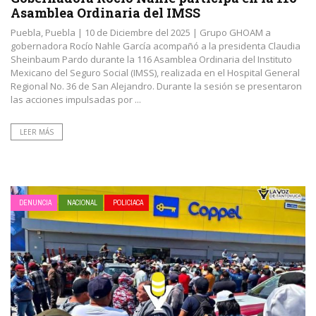
Asamblea Ordinaria del IMSS
Puebla, Puebla | 10 de Diciembre del 2025 | Grupo GHOAM a
gobernadora Rocío Nahle García acompañó a la presidenta Claudia
Sheinbaum Pardo durante la 116 Asamblea Ordinaria del Instituto
Mexicano del Seguro Social (IMSS), realizada en el Hospital General
Regional No. 36 de San Alejandro. Durante la sesión se presentaron
las acciones impulsadas por ...
LEER MÁS
DENUNCIA
NACIONAL
POLICIACA