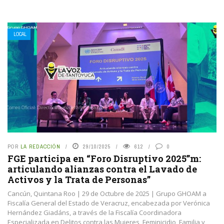
LOCAL
POR
LA REDACCIÓN
29/10/2025
612
0
FGE participa en “Foro Disruptivo 2025”m:
articulando alianzas contra el Lavado de
Activos y la Trata de Personas”
Cancún, Quintana Roo | 29 de Octubre de 2025 | Grupo GHOAM a
Fiscalía General del Estado de Veracruz, encabezada por Verónica
Hernández Giadáns, a través de la Fiscalía Coordinadora
Especializada en Delitos contra las Mujeres, Feminicidio, Familia y