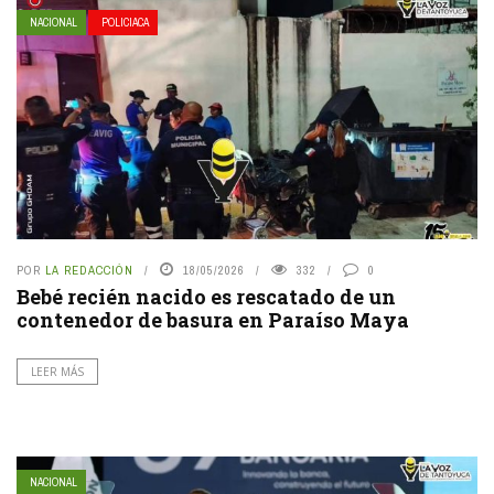
NACIONAL
POLICIACA
POR
LA REDACCIÓN
18/05/2026
332
0
Bebé recién nacido es rescatado de un
contenedor de basura en Paraíso Maya
LEER MÁS
NACIONAL