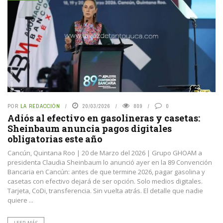
POR
LA REDACCIÓN
20/03/2026
809
0
Adiós al efectivo en gasolineras y casetas:
Sheinbaum anuncia pagos digitales
obligatorias este año
Cancún, Quintana Roo | 20 de Marzo del 2026 | Grupo GHOAM a
presidenta Claudia Sheinbaum lo anunció ayer en la 89 Convención
Bancaria en Cancún: antes de que termine 2026, pagar gasolina y
casetas con efectivo dejará de ser opción. Solo medios digitales.
Tarjeta, CoDi, transferencia. Sin vuelta atrás. El detalle que nadie
quiere ...
LEER MÁS