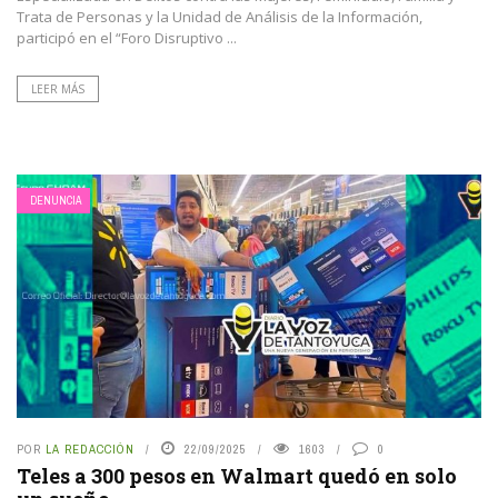
Trata de Personas y la Unidad de Análisis de la Información,
participó en el “Foro Disruptivo ...
LEER MÁS
DENUNCIA
POR
LA REDACCIÓN
22/09/2025
1603
0
Teles a 300 pesos en Walmart quedó en solo