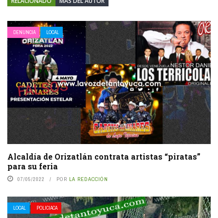
RELACIONADO
MÁS DEL AUTOR
DENUNCIA
LOCAL
Alcaldía de Orizatlán contrata artistas “piratas”
para su feria
07/05/2022
POR
LA REDACCIÓN
LOCAL
POLICIACA