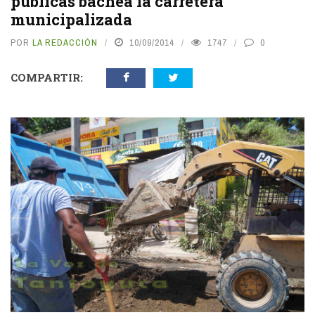
públicas bachea la carretera
municipalizada
POR
LA REDACCIÓN
10/09/2014
1747
0
COMPARTIR: