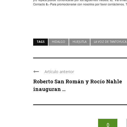
Contacto
5.-
Para promocionarse con nosotros por favor
contáctenos
. 
TAGS
HIDALGO
HUEJUTLA
LA VOZ DE TANTOYUCA
Artículo anterior
Roberto San Román y Rocío Nahle
inauguran ...
0