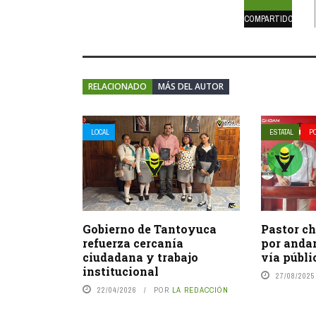
COMPARTIDOS
RELACIONADO
MÁS DEL AUTOR
LOCAL
ESTATAL
PO
Gobierno de Tantoyuca
Pastor ch
refuerza cercanía
por andar
ciudadana y trabajo
vía públi
institucional
27/08/2025
22/04/2026
POR
LA REDACCIÓN