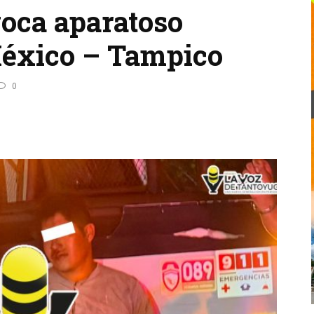
voca aparatoso
México – Tampico
0