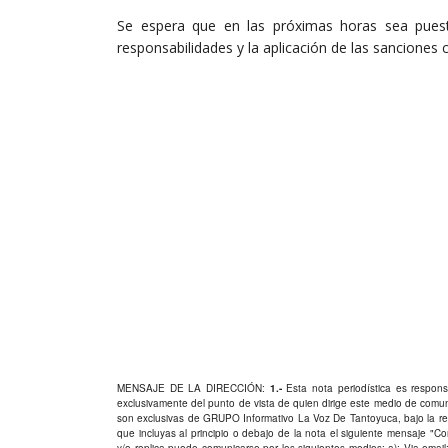
Se espera que en las próximas horas sea puesto
responsabilidades y la aplicación de las sanciones 
MENSAJE DE LA DIRECCIÓN:
1.-
Esta nota periodística es responsa
exclusivamente del punto de vista de quien dirige este medio de comu
son exclusivas de GRUPO Informativo La Voz De Tantoyuca, bajo la res
que incluyas al principio o debajo de la nota el siguiente mensaje "
y/o replica puede comunicarse por los siguientes medios: a): Via email: