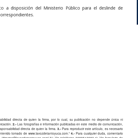
 a disposición del Ministerio Público para el deslinde de
correspondientes.
bilidad directa de quien la firma, por lo cual, su publicación no depende única ni
nicación.
2.-
Las fotografías e información publicadas en este medio de comunicación,
ponsabilidad directa de quien la firma.
3.-
Para reproducir este artículo, es necesario
Contenido tomado de
www.lavozdetantoyuca.com
."
4.-
Para cualquier duda, comentario
 (
director@lavozdetantoyuca.com
) b): Via telefónica
2288513983
c): Via fomulario de