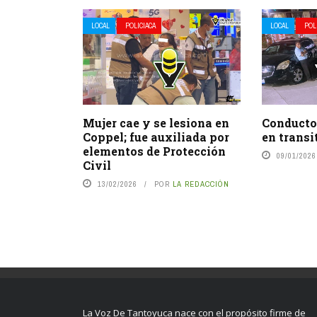
LOCAL
POLICIACA
LOCAL
POL
Mujer cae y se lesiona en
Conducto
Coppel; fue auxiliada por
en transi
elementos de Protección
09/01/2026
Civil
13/02/2026
POR
LA REDACCIÓN
La Voz De Tantoyuca nace con el propósito firme de