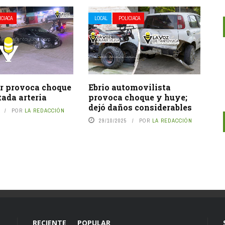
ICIACA
LOCAL
POLICIACA
r provoca choque
Ebrio automovilista
tada arteria
provoca choque y huye;
dejó daños considerables
POR
LA REDACCIÓN
29/10/2025
POR
LA REDACCIÓN
RECIENTE
POPULAR