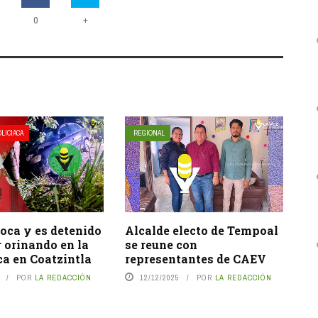
+
0
LICIACA
REGIONAL
oca y es detenido
Alcalde electo de Tempoal
 orinando en la
se reune con
ca en Coatzintla
representantes de CAEV
POR
LA REDACCIÓN
12/12/2025
POR
LA REDACCIÓN