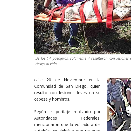
De los 14 pasajeros, solamente 4 resultaron con lesione
riesgo su vida.
calle 20 de Noviembre en la
Comunidad de San Diego, quien
resultó con lesiones leves en su
cabeza y hombros.
Según el peritaje realizado por
Autoridades Federales,
mencionaron que la volcadura del
autobús, se debió a que un auto