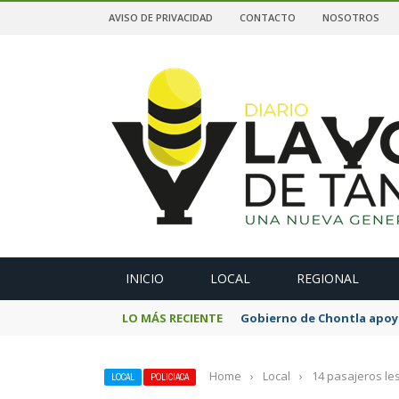
AVISO DE PRIVACIDAD
CONTACTO
NOSOTROS
A
INICIO
LOCAL
REGIONAL
LO MÁS RECIENTE
Gobierno de Chontla apoya
Home
›
Local
›
14 pasajeros le
LOCAL
POLICIACA