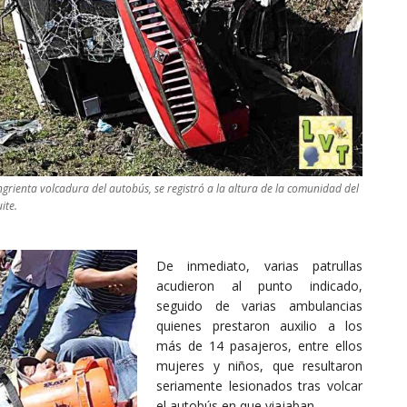
ngrienta volcadura del autobús, se registró a la altura de la comunidad del
ite.
De inmediato, varias patrullas
acudieron al punto indicado,
seguido de varias ambulancias
quienes prestaron auxilio a los
más de 14 pasajeros, entre ellos
mujeres y niños, que resultaron
seriamente lesionados tras volcar
el autobús en que viajaban.