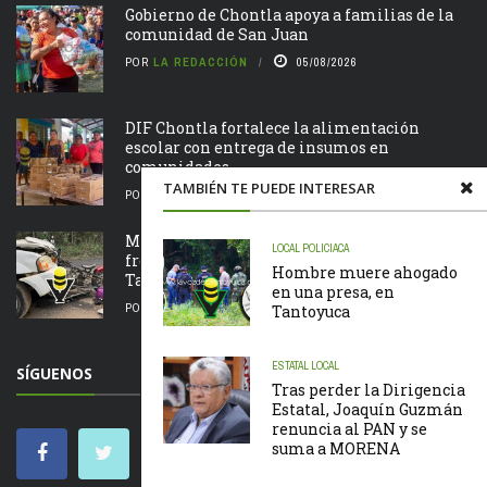
Gobierno de Chontla apoya a familias de la
comunidad de San Juan
POR
LA REDACCIÓN
05/08/2026
DIF Chontla fortalece la alimentación
escolar con entrega de insumos en
comunidades
TAMBIÉN TE PUEDE INTERESAR
POR
LA REDACCIÓN
05/08/2026
Motociclista resulta lesionado tras chocar de
LOCAL
POLICIACA
frente contra una camioneta en la Álamo –
Hombre muere ahogado
Tamazunchale
en una presa, en
POR
LA REDACCIÓN
05/08/2026
Tantoyuca
ESTATAL
LOCAL
SÍGUENOS
Tras perder la Dirigencia
Estatal, Joaquín Guzmán
renuncia al PAN y se
suma a MORENA